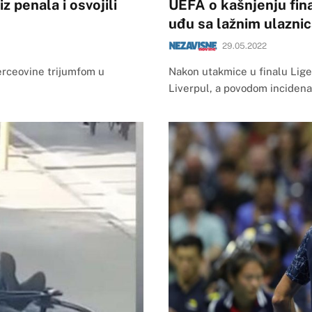
z penala i osvojili
UEFA o kašnjenju fina
uđu sa lažnim ulazni
29.05.2022
Herceovine trijumfom u
Nakon utakmice u finalu Lige 
Liverpul, a povodom incidena