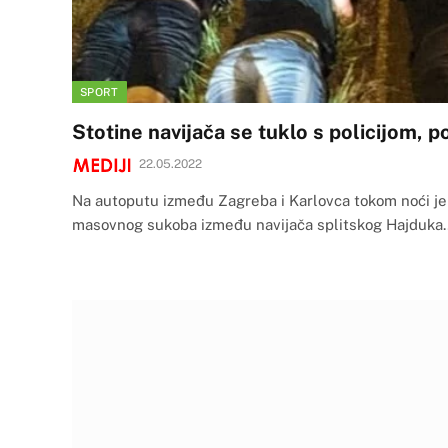
SPORT
Stotine navijača se tuklo s policijom, po
22.05.2022
Na autoputu između Zagreba i Karlovca tokom noći je 
masovnog sukoba između navijača splitskog Hajduka