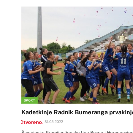
SPORT
Kadetkinje Radnik Bumeranga prvakinj
31.05.2022
Šampionke Premijer ženske lige Bosne i Hercegovine 