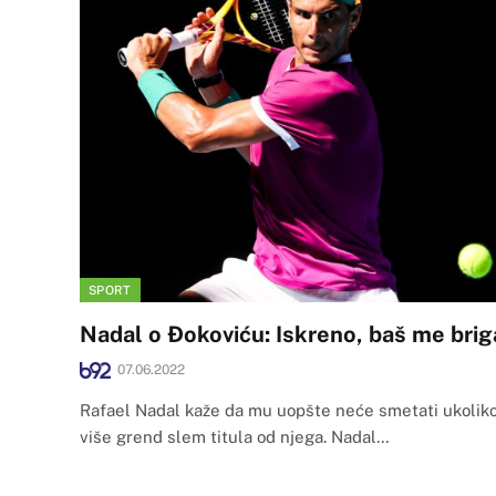
SPORT
Nadal o Đokoviću: Iskreno, baš me brig
07.06.2022
Rafael Nadal kaže da mu uopšte neće smetati ukolik
više grend slem titula od njega. Nadal…