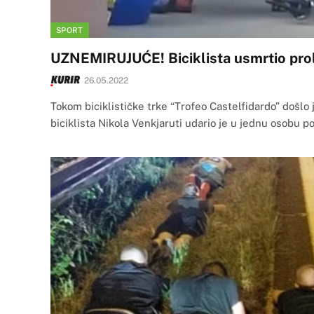
SPORT
UZNEMIRUJUĆE! Biciklista usmrtio pro
26.05.2022
Tokom biciklističke trke “Trofeo Castelfidardo” došlo 
biciklista Nikola Venkjaruti udario je u jednu osobu 