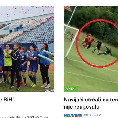
SPORT
e BiH!
Navijači utrčali na ter
nije reagovala
30.05.2022
za kadetkinje 2021/22. su