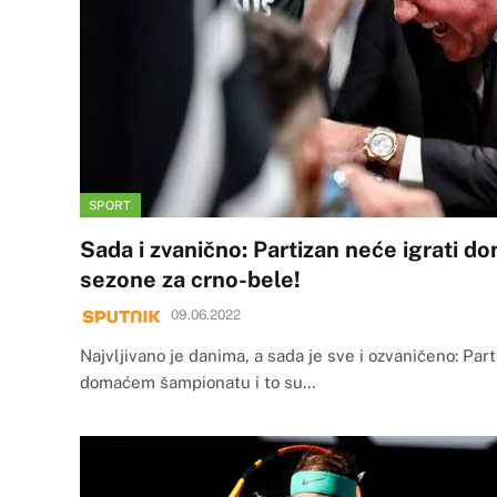
SPORT
Sada i zvanično: Partizan neće igrati do
sezone za crno-bele!
09.06.2022
Najvljivano je danima, a sada je sve i ozvaničeno: Part
domaćem šampionatu i to su…