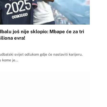
balu još nije sklopio: Mbape će za tri
iliona evra!
udbalski svijet odlukom gdje će nastaviti karijeru,
 u kome je…