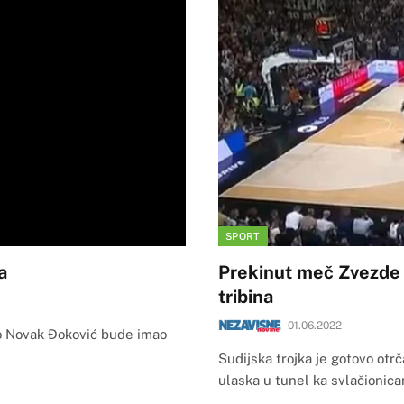
SPORT
a
Prekinut meč Zvezde 
tribina
01.06.2022
o Novak Đoković bude imao
Sudijska trojka je gotovo otrč
ulaska u tunel ka svlačioni