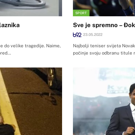
SPORT
laznika
Sve je spremno – Đok
23.05.2022
je do velike tragedije. Naime,
Najbolji teniser svijeta Nova
pored…
počinje svoju odbranu titule