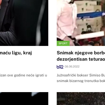
SPORT
maću ligu, kraj
Snimak njegove borbe 
dezorjentisan teturao
08.06.2022
izan ove godine neće igrati u
Južnoafrički bokser Simiso Bu
snimak bizarnog trenutka bo