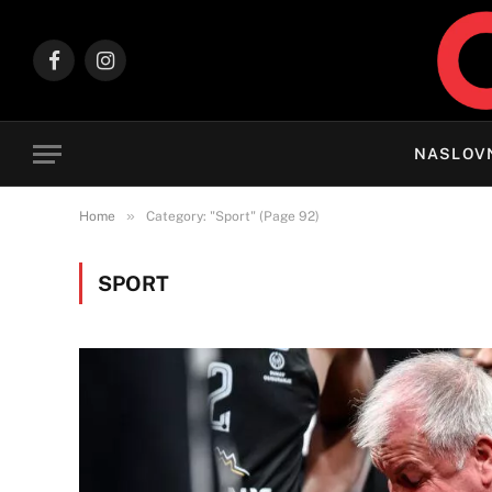
Facebook
Instagram
NASLOV
»
Home
Category: "Sport" (Page 92)
SPORT