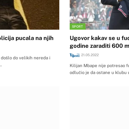
SPORT
licija pucala na njih
Ugovor kakav se u fud
godine zaraditi 600 m
21.05.2022
došlo do velikih nereda i
…
Kilijan Mbape nije potresao f
odlučio je da ostane u klubu