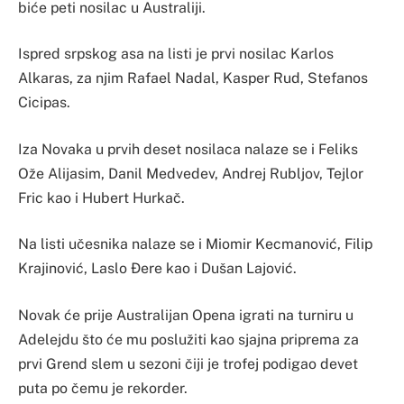
biće peti nosilac u Australiji.
Ispred srpskog asa na listi je prvi nosilac Karlos
Alkaras, za njim Rafael Nadal, Kasper Rud, Stefanos
Cicipas.
Iza Novaka u prvih deset nosilaca nalaze se i Feliks
Ože Alijasim, Danil Medvedev, Andrej Rubljov, Tejlor
Fric kao i Hubert Hurkač.
Na listi učesnika nalaze se i Miomir Kecmanović, Filip
Krajinović, Laslo Đere kao i Dušan Lajović.
Novak će prije Australijan Opena igrati na turniru u
Adelejdu što će mu poslužiti kao sjajna priprema za
prvi Grend slem u sezoni čiji je trofej podigao devet
puta po čemu je rekorder.