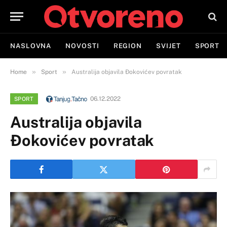
NASLOVNA
NOVOSTI
REGION
SVIJET
SPORT
»
»
Home
Sport
Australija objavila Đokovićev povratak
06.12.2022
SPORT
Australija objavila
Đokovićev povratak