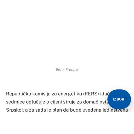
Foto: Freepik
Republička komisija za energetiku (RERS) iduće
IZBORI
sedmice odlučuje o cijeni struje za domaćinstva u
Srpskoj, a za sada je plan da bude uvedena jedinstvena
tarifa, odnosno da ne bude više zimskog i ljetnog
obračuna potrošnje električne energije, saznaje “Glas