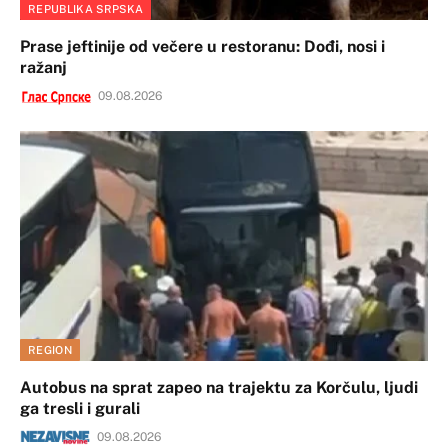
REPUBLIKA SRPSKA
Prase jeftinije od večere u restoranu: Dođi, nosi i
ražanj
09.08.2026
REGION
Autobus na sprat zapeo na trajektu za Korčulu, ljudi
ga tresli i gurali
09.08.2026