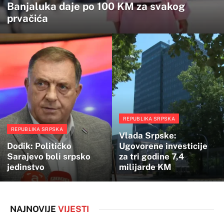
Banjaluka daje po 100 KM za svakog
prvačića
REPUBLIKA SRPSKA
REPUBLIKA SRPSKA
Vlada Srpske:
Dodik: Političko
Ugovorene investicije
Sarajevo boli srpsko
za tri godine 7,4
jedinstvo
milijarde KM
NAJNOVIJE
VIJESTI