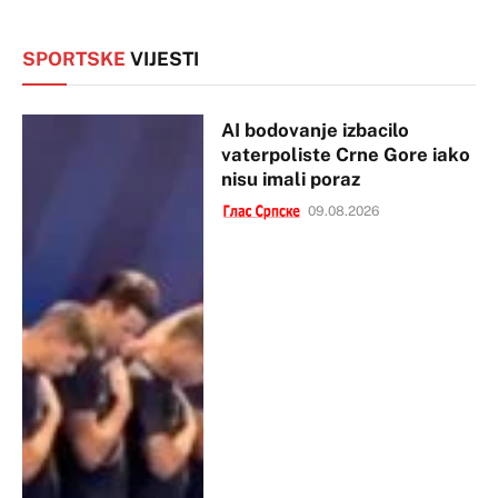
SPORTSKE
VIJESTI
AI bodovanje izbacilo
vaterpoliste Crne Gore iako
nisu imali poraz
09.08.2026