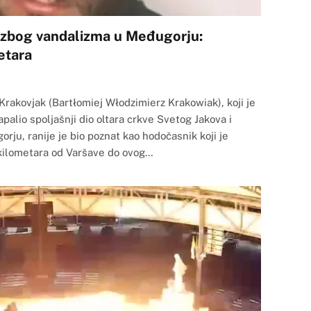
 zbog vandalizma u Međugorju:
etara
Krakovjak (Bartłomiej Włodzimierz Krakowiak), koji je
alio spoljašnji dio oltara crkve Svetog Jakova i
rju, ranije je bio poznat kao hodočasnik koji je
 kilometara od Varšave do ovog…