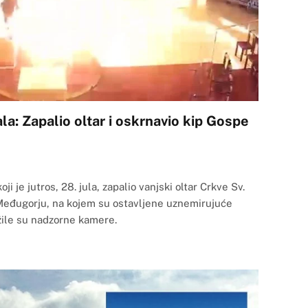
a: Zapalio oltar i oskrnavio kip Gospe
i je jutros, 28. jula, zapalio vanjski oltar Crkve Sv.
 Međugorju, na kojem su ostavljene uznemirujuće
ežile su nadzorne kamere.