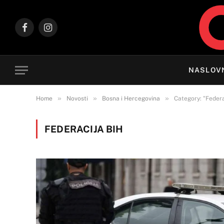
Facebook
Instagram
NASLOV
»
»
»
Home
Novosti
Bosna i Hercegovina
Category: "Federa
FEDERACIJA BIH