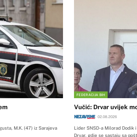
FEDERACIJA BIH
žem
Vučić: Drvar uvijek m
02.08.2026
gusta, M.K. (47) iz Sarajeva
Lider SNSD-a Milorad Dodik i
Drvar, gdje se sastaju sa opš