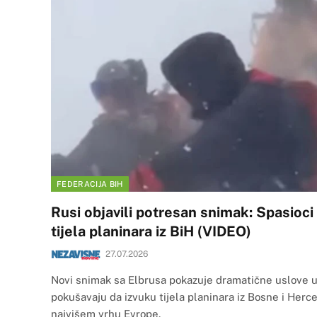
FEDERACIJA BIH
Rusi objavili potresan snimak: Spasioci
tijela planinara iz BiH (VIDEO)
27.07.2026
Novi snimak sa Elbrusa pokazuje dramatične uslove u 
pokušavaju da izvuku tijela planinara iz Bosne i Herce
najvišem vrhu Evrope.