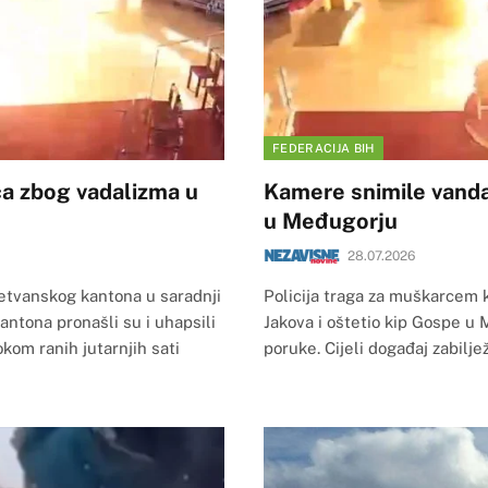
FEDERACIJA BIH
ca zbog vadalizma u
Kamere snimile vandal
u Međugorju
28.07.2026
etvanskog kantona u saradnji
Policija traga za muškarcem koj
ntona pronašli su i uhapsili
Jakova i oštetio kip Gospe u
kom ranih jutarnjih sati
poruke. Cijeli događaj zabilj