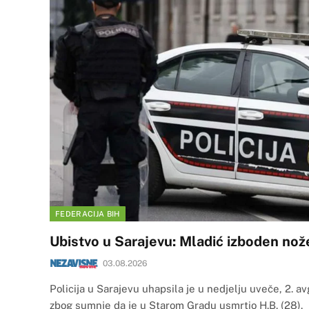
FEDERACIJA BIH
Ubistvo u Sarajevu: Mladić izboden no
03.08.2026
Policija u Sarajevu uhapsila je u nedjelju uveče, 2. av
zbog sumnje da je u Starom Gradu usmrtio H.B. (28).