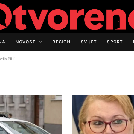
NA
NOVOSTI
REGION
SVIJET
SPORT
cija BiH"