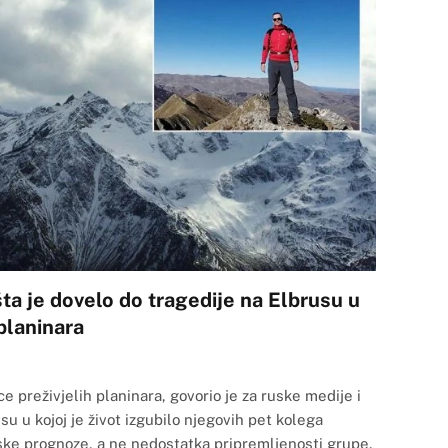
šta je dovelo do tragedije na Elbrusu u
planinara
ce preživjelih planinara, govorio je za ruske medije i
su u kojoj je život izgubilo njegovih pet kolega
ke prognoze, a ne nedostatka pripremljenosti grupe.