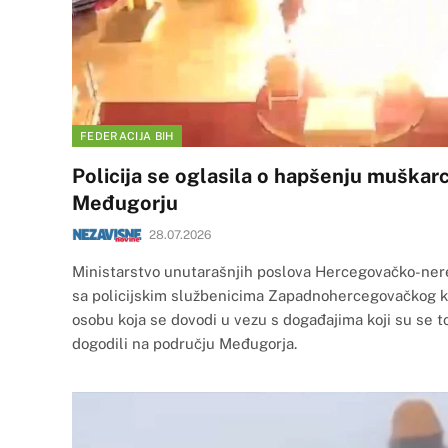
FEDERACIJA BIH
Policija se oglasila o hapšenju muškar
Međugorju
28.07.2026
Ministarstvo unutarašnjih poslova Hercegovačko-ner
sa policijskim službenicima Zapadnohercegovačkog ka
osobu koja se dovodi u vezu s događajima koji su se to
dogodili na području Međugorja.