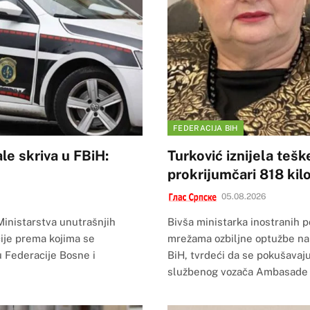
FEDERACIJA BIH
le skriva u FBiH:
Turković iznijela teš
prokrijumčari 818 ki
05.08.2026
Ministarstva unutrašnjih
Bivša ministarka inostranih p
ije prema kojima se
mrežama ozbiljne optužbe na 
 Federacije Bosne i
BiH, tvrdeći da se pokušavaju
službenog vozača Ambasade B