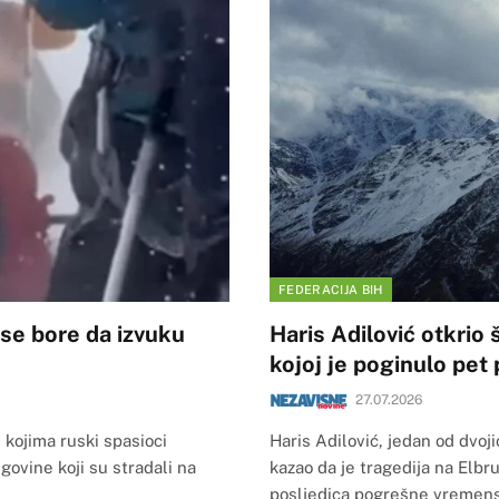
FEDERACIJA BIH
 se bore da izvuku
Haris Adilović otkrio 
kojoj je poginulo pet 
27.07.2026
kojima ruski spasioci
Haris Adilović, jedan od dvoji
govine koji su stradali na
kazao da je tragedija na Elbru
posljedica pogrešne vremens