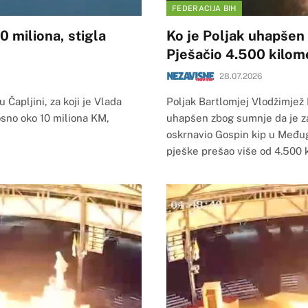
FEDERACIJA BIH
0 miliona, stigla
Ko je Poljak uhapšen
Pješačio 4.500 kilom
28.07.2026
Čapljini, za koji je Vlada
Poljak Bartlomjej Vlodžimjež 
sno oko 10 miliona KM,
uhapšen zbog sumnje da je zap
oskrnavio Gospin kip u Međugo
pješke prešao više od 4.500