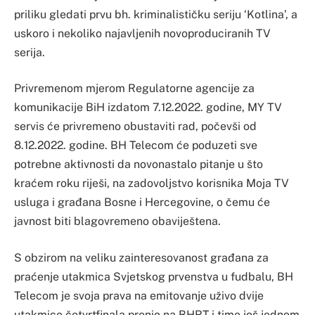
priliku gledati prvu bh. kriminalističku seriju ‘Kotlina’, a
uskoro i nekoliko najavljenih novoproduciranih TV
serija.
Privremenom mjerom Regulatorne agencije za
komunikacije BiH izdatom 7.12.2022. godine, MY TV
servis će privremeno obustaviti rad, počevši od
8.12.2022. godine. BH Telecom će poduzeti sve
potrebne aktivnosti da novonastalo pitanje u što
kraćem roku riješi, na zadovoljstvo korisnika Moja TV
usluga i građana Bosne i Hercegovine, o čemu će
javnost biti blagovremeno obaviještena.
S obzirom na veliku zainteresovanost građana za
praćenje utakmica Svjetskog prvenstva u fudbalu, BH
Telecom je svoja prava na emitovanje uživo dvije
utakmice četvrtfinala prenio na BHRT i time još jednom