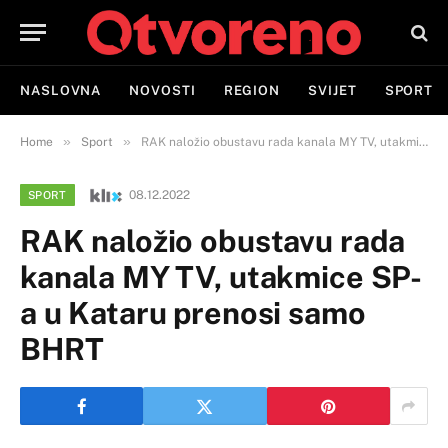
NASLOVNA
NOVOSTI
REGION
SVIJET
SPORT
»
»
Home
Sport
RAK naložio obustavu rada kanala MY TV, utakmice SP-a u Kataru prenosi samo BHRT
08.12.2022
SPORT
RAK naložio obustavu rada
kanala MY TV, utakmice SP-
a u Kataru prenosi samo
BHRT