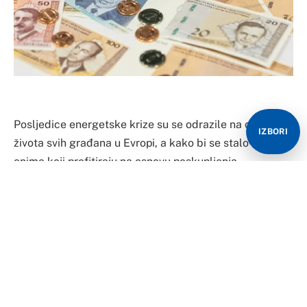
Posljedice energetske krize su se odrazile na cijenu
IZBORI
života svih građana u Evropi, a kako bi se stalo u kraj
onima koji profitiraju na osnovu poskupljenja
energenata, Evropska komisija je preporučila uvođenje
poreza na ekstraprofit.
Vlada Republike Hrvatske je odlučila da prihvati
preporuku Evropske komisije te je tako postala prva
zemlja u regionu koja je uvela ovakav vid oporezivanja.
Riječ je o jednokratnom porezu koje je ponajprije