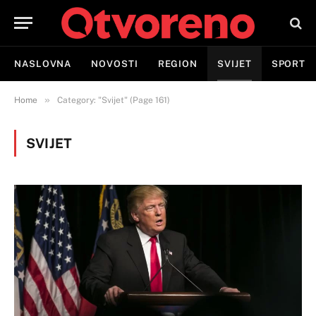
NASLOVNA
NOVOSTI
REGION
SVIJET
SPORT
»
Home
Category: "Svijet" (Page 161)
SVIJET