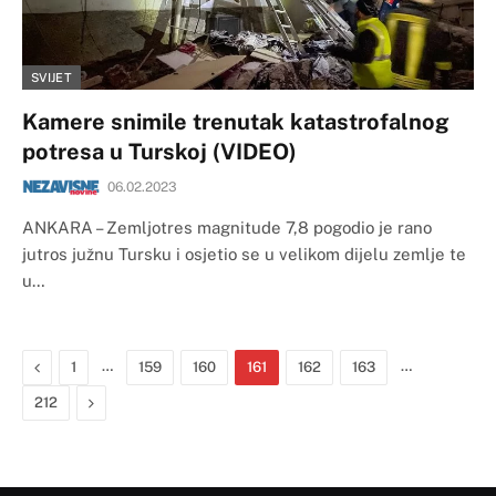
SVIJET
Kamere snimile trenutak katastrofalnog
potresa u Turskoj (VIDEO)
06.02.2023
ANKARA – Zemljotres magnitude 7,8 pogodio je rano
jutros južnu Tursku i osjetio se u velikom dijelu zemlje te
u…
Previous
…
…
1
159
160
161
162
163
Next
212