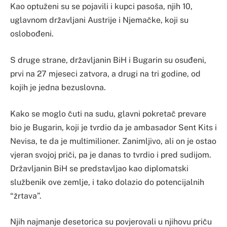
Kao optuženi su se pojavili i kupci pasoša, njih 10,
uglavnom državljani Austrije i Njemačke, koji su
oslobođeni.
S druge strane, državljanin BiH i Bugarin su osuđeni,
prvi na 27 mjeseci zatvora, a drugi na tri godine, od
kojih je jedna bezuslovna.
Kako se moglo čuti na sudu, glavni pokretač prevare
bio je Bugarin, koji je tvrdio da je ambasador Sent Kits i
Nevisa, te da je multimilioner. Zanimljivo, ali on je ostao
vjeran svojoj priči, pa je danas to tvrdio i pred sudijom.
Državljanin BiH se predstavljao kao diplomatski
službenik ove zemlje, i tako dolazio do potencijalnih
“žrtava”.
Njih najmanje desetorica su povjerovali u njihovu priču