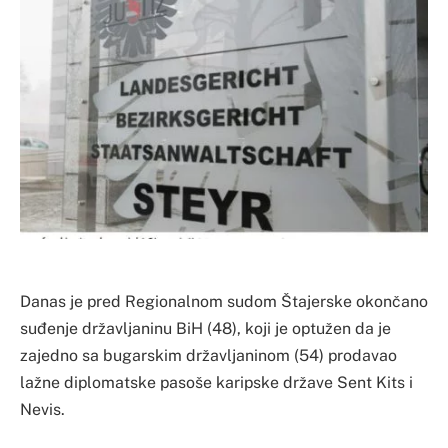
Danas je pred Regionalnom sudom Štajerske okončano
suđenje državljaninu BiH (48), koji je optužen da je
zajedno sa bugarskim državljaninom (54) prodavao
lažne diplomatske pasoše karipske države Sent Kits i
Nevis.