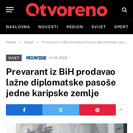
NASLOVNA
NOVOSTI
REGION
SVIJET
SPORT
»
»
Home
Svijet
Prevarant iz BiH prodavao lažne diplomatske pasoše jedne karipske zemlje
14.04.2023
SVIJET
Prevarant iz BiH prodavao
lažne diplomatske pasoše
jedne karipske zemlje