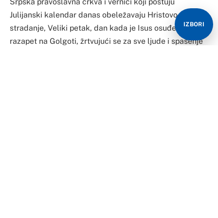
Srpska pravoslavna crkva i vernici koji poštuju
Julijanski kalendar danas obeležavaju Hristovo
IZBORI
stradanje, Veliki petak, dan kada je Isus osuđen i
razapet na Golgoti, žrtvujući se za sve ljude i spasenje
sveta.
Pravoslavni tog dana strogo poste, provodeći ga samo
na suvom hlebu i vodi, a mnogi tog dana i “jednoniče” –
ceo dan ništa ne jedu, niti piju već tek uveče uzmu
malo hleba i vode.
U većini krajeva Srbije na Veliki petak se farbaju jaja.
Veliki petak je za hrišćane najtužniji dan kada se sećaju
događaja koji su prethodili Hristovom raspeću.
To je dan kada su Rimljani osudili na smrt Isusa Hrista,