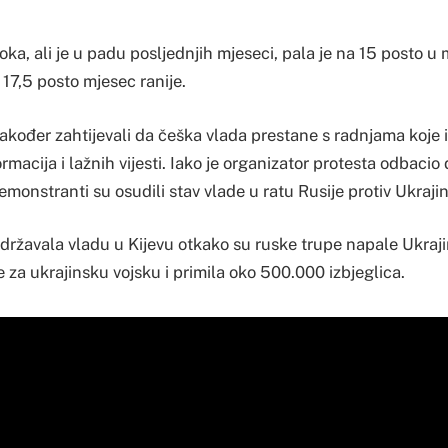
isoka, ali je u padu posljednjih mjeseci, pala je na 15 posto u 
 17,5 posto mjesec ranije.
kođer zahtijevali da češka vlada prestane s radnjama koje i
macija i lažnih vijesti. Iako je organizator protesta odbacio
monstranti su osudili stav vlade u ratu Rusije protiv Ukrajin
državala vladu u Kijevu otkako su ruske trupe napale Ukraji
e za ukrajinsku vojsku i primila oko 500.000 izbjeglica.