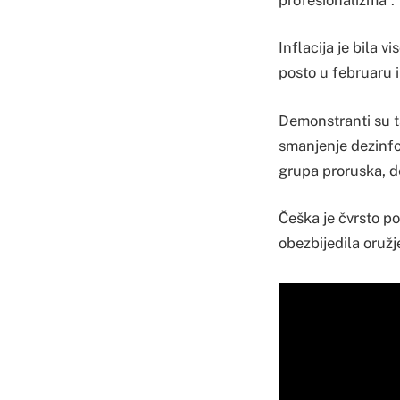
Inflacija je bila v
posto u februaru i
Demonstranti su ta
smanjenje dezinfor
grupa proruska, de
Češka je čvrsto po
obezbijedila oružj