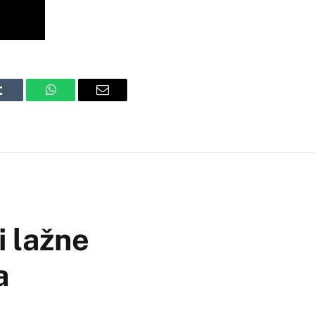
Tumblr
WhatsApp
Email
i lažne
a