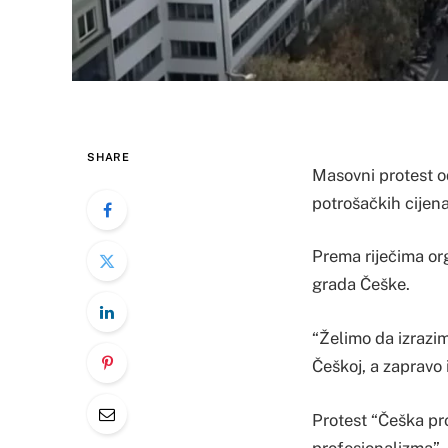
SHARE
Masovni protest o
potrošačkih cijena
Prema riječima org
grada Češke.
“Želimo da izrazim
Češkoj, a zapravo 
Protest “Češka pr
profesionalizma”.