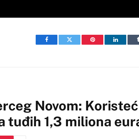
Facebook
Twitter
Pinterest
LinkedIn
erceg Novom: Koristeć
 tuđih 1,3 miliona eur