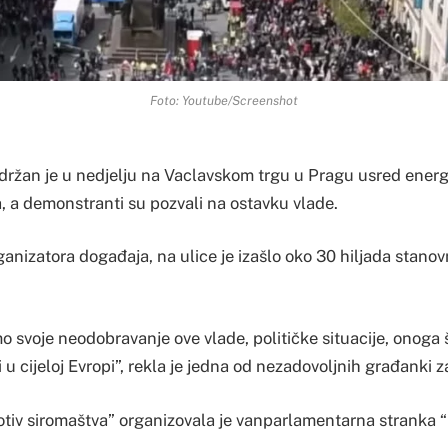
Foto: Youtube/Screenshot
držan je u nedjelju na Vaclavskom trgu u Pragu usred energe
, a demonstranti su pozvali na ostavku vlade.
anizatora događaja, na ulice je izašlo oko 30 hiljada stano
o svoje neodobravanje ove vlade, političke situacije, onoga 
i u cijeloj Evropi”, rekla je jedna od nezadovoljnih građanki 
otiv siromaštva” organizovala je vanparlamentarna stranka 