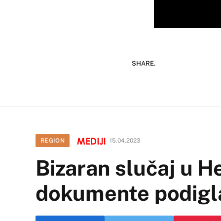
SHARE.
REGION
15.04.2023
Bizaran slučaj u H
dokumente podigla