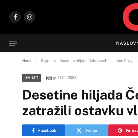
Facebook
Instagram
NASLOV
»
»
Home
Svijet
Desetine hiljada Čeha izašle na ulice Praga i 
SVIJET
17.04.2023
Desetine hiljada Če
zatražili ostavku v
Facebook
Twitter
Pinter