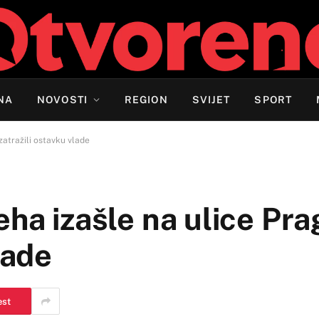
NA
NOVOSTI
REGION
SVIJET
SPORT
zatražili ostavku vlade
ha izašle na ulice Prag
lade
est