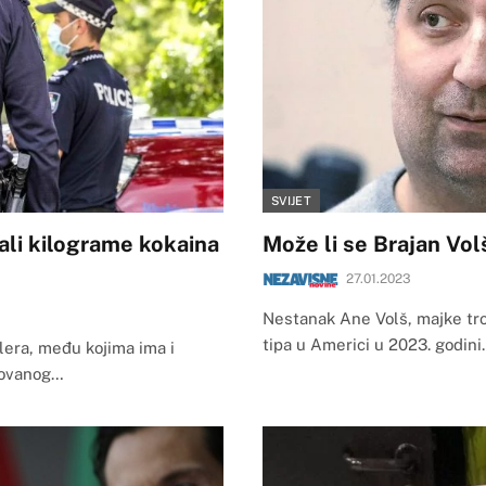
SVIJET
turali kilograme kokaina
Može li se Brajan Vol
27.01.2023
Nestanak Ane Volš, majke troje
tipa u Americi u 2023. godin
ilera, među kojima ima i
izovanog…