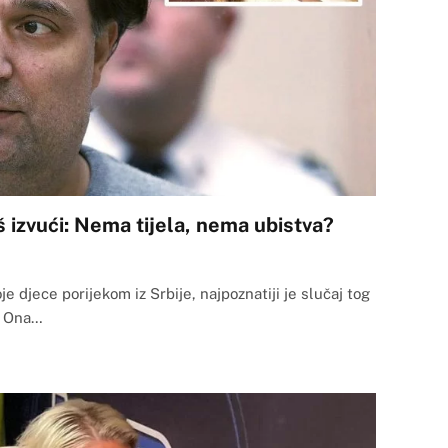
š izvući: Nema tijela, nema ubistva?
 djece porijekom iz Srbije, najpoznatiji je slučaj tog
i. Ona…