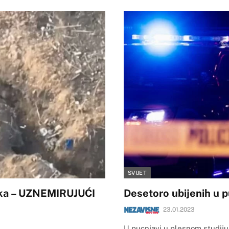
SVIJET
nika – UZNEMIRUJUĆI
Desetoro ubijenih u p
23.01.2023
U pucnjavi u plesnom studiju 