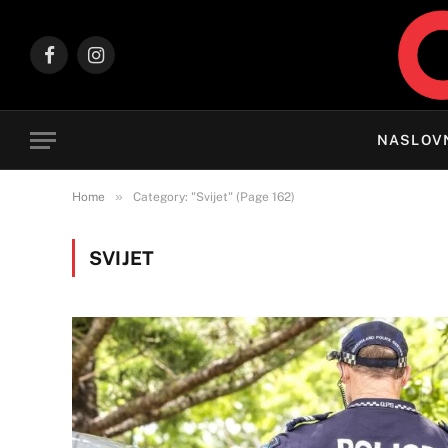
Facebook
Instagram
NASLOV
»
Home
Category: "Svijet" (Page 162)
SVIJET