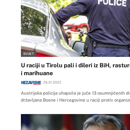
SVIJET
U raciji u Tirolu pali i dileri iz BiH, ras
i marihuane
28.01.2023
Austrijska policija uhapsila je juče 13 osumnjičenih d
državljana Bosne i Hercegovine u raciji protiv organ