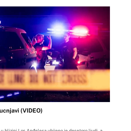
ucnjavi (VIDEO)
u blizini Los Anđelesa ubijeno je desetoro ljudi, a