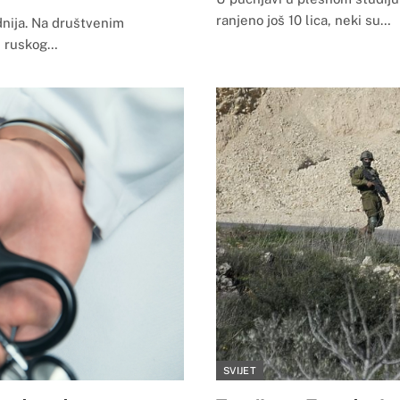
ranjeno još 10 lica, neki su…
dnija. Na društvenim
i ruskog…
SVIJET