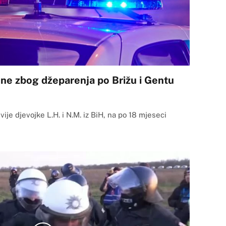
ene zbog džeparenja po Brižu i Gentu
ije djevojke L.H. i N.M. iz BiH, na po 18 mjeseci