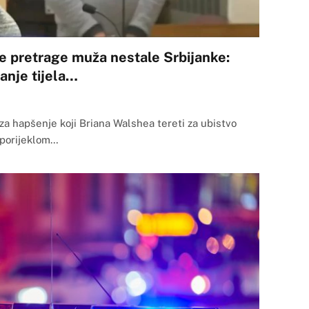
e pretrage muža nestale Srbijanke:
danje tijela…
 za hapšenje koji Briana Walshea tereti za ubistvo
 porijeklom…