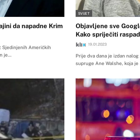
SVIJET
jini da napadne Krim
Objavljene sve Googl
Kako spriječiti raspa
19.01.2023
t Sjedinjenih Američkih
On je…
Prije dva dana je izdan nalog
supruge Ane Walshe, koja je