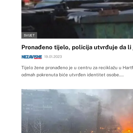
SVIJET
Pronađeno tijelo, policija utvrđuje da li
19.01.2023
Tijelo žene pronađeno je u centru za reciklažu u Hartf
odmah pokrenuta biće utvrđen identitet osobe.…