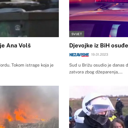
SVIJET
 je Ana Volš
Djevojke iz BiH osuđ
19.01.2023
ordu. Tokom istrage koja je
Sud u Brižu osudio je danas dv
zatvora zbog džeparenja,…