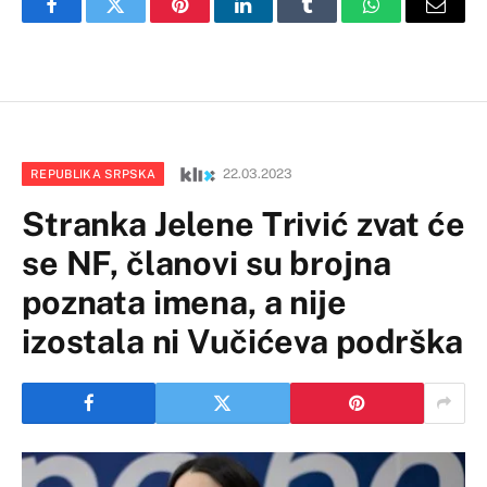
Facebook
Twitter
Pinterest
LinkedIn
Tumblr
WhatsApp
Email
22.03.2023
REPUBLIKA SRPSKA
Stranka Jelene Trivić zvat će
se NF, članovi su brojna
poznata imena, a nije
izostala ni Vučićeva podrška