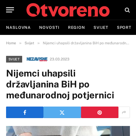
NASLOVNA
NOVOSTI
REGION
SVIJET
SPORT
»
»
Home
Svijet
Nijemci uhapsili državljanina BiH po međunarodnoj potjernici
23.03.2023
SVIJET
Nijemci uhapsili
državljanina BiH po
međunarodnoj potjernici