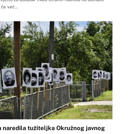
a će već…
a naredila tužiteljka Okružnog javnog