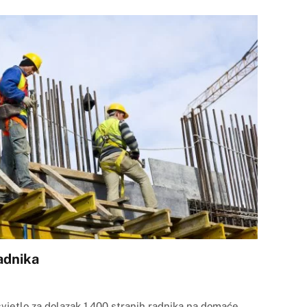
radnika
vjetlo za dolazak 1.400 stranih radnika na domaće