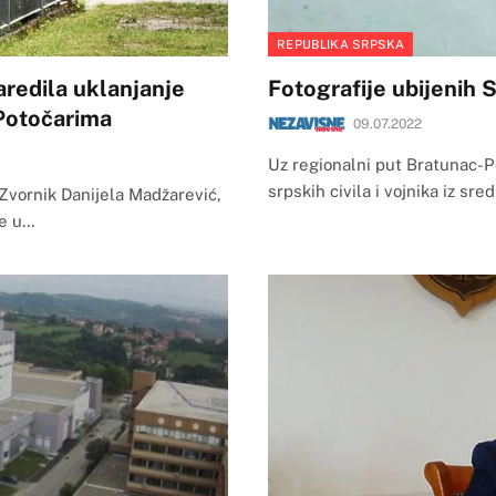
REPUBLIKA SRPSKA
aredila uklanjanje
Fotografije ubijenih 
 Potočarima
09.07.2022
Uz regionalni put Bratunac-P
srpskih civila i vojnika iz sr
 Zvornik Danijela Madžarević,
je u…