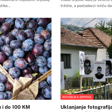
ublike…
tržište, a poslodavci ističu d
REPUBLIKA SRPSKA
u i do 100 KM
Uklanjanje fotografij