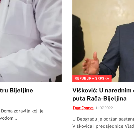
REPUBLIKA SRPSKA
ru Bijeljine
Višković: U narednim 
puta Rača-Bijeljina
11.07.2022
 Doma zdravlja koji je
povodom…
U Beogradu je održan sastan
Viškovića i predsjednice Vlad