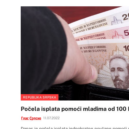
REPUBLIKA SRPSKA
Počela isplata pomoći mladima od 100
11.07.2022
Danas je počela isplata jednokratne novčane pomoći 