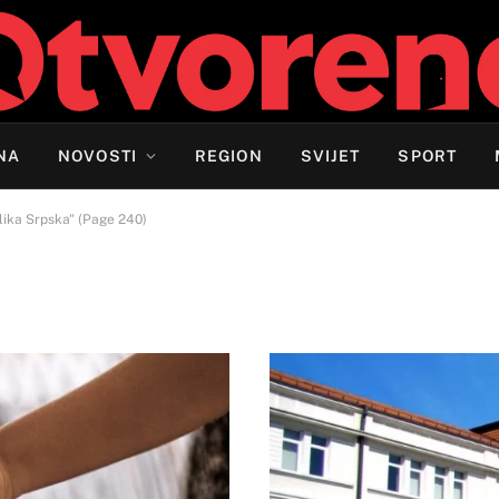
NA
NOVOSTI
REGION
SVIJET
SPORT
lika Srpska" (Page 240)