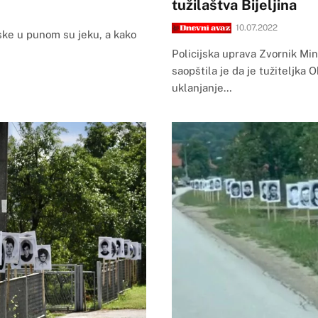
tužilaštva Bijeljina
10.07.2022
ske u punom su jeku, a kako
Policijska uprava Zvornik Mi
saopštila je da je tužiteljka O
uklanjanje…