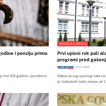
REPUBLIKA SRPSKA
godine i penziju prima
Prvi upisni rok pali a
programi pred gašen
12.07.2022
oj ima 103 godine i porodičnu
Nakon prvog upisnog roka na 
je slobodnih malo manje od 1