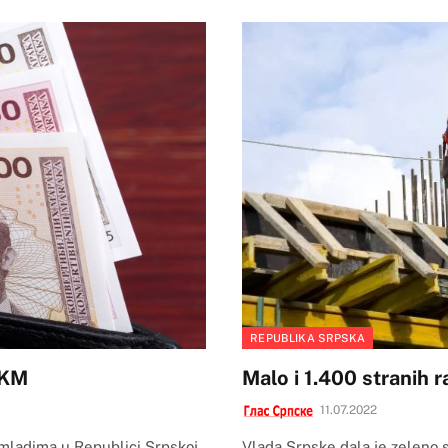
REPUBLIKA SRPSKA
 KM
Malo i 1.400 stranih 
11.07.2022
mladima u Republici Srpskoj
Vlada Srpske dala je zeleno s