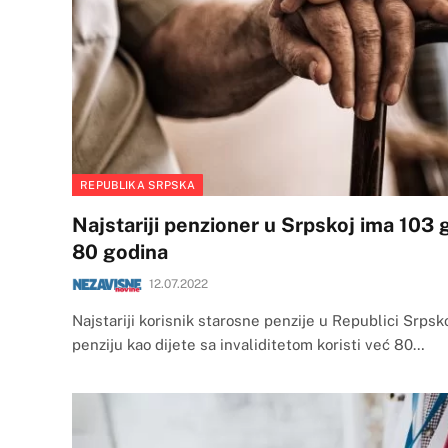
REPUBLIKA SRPSKA
Najstariji penzioner u Srpskoj ima 103 
80 godina
12.07.2022
Najstariji korisnik starosne penzije u Republici Srpsk
penziju kao dijete sa invaliditetom koristi već 80…