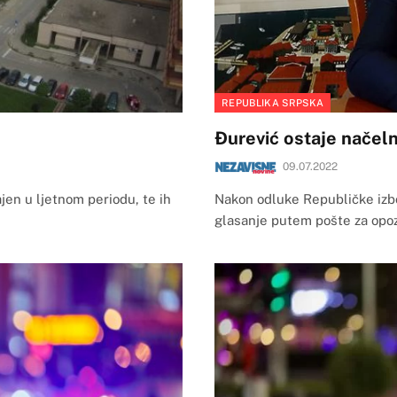
REPUBLIKA SRPSKA
Đurević ostaje načeln
09.07.2022
ajen u ljetnom periodu, te ih
Nakon odluke Republičke izbo
glasanje putem pošte za opoz