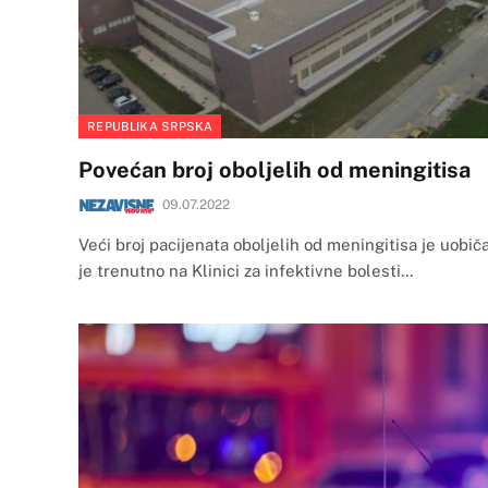
REPUBLIKA SRPSKA
Povećan broj oboljelih od meningitisa
09.07.2022
Veći broj pacijenata oboljelih od meningitisa je uobič
je trenutno na Klinici za infektivne bolesti…