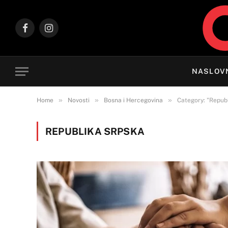
Facebook
Instagram
NASLOV
»
»
»
Home
Novosti
Bosna i Hercegovina
Category: "Repub
REPUBLIKA SRPSKA