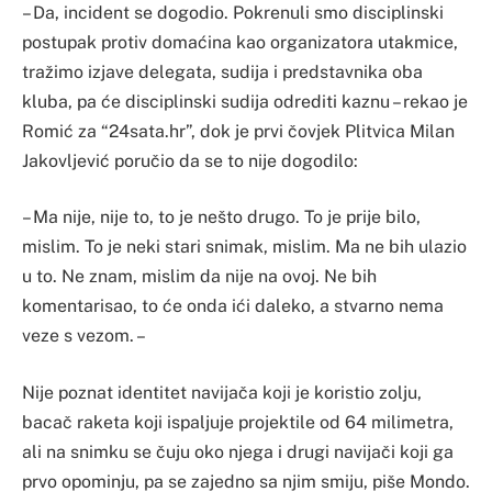
– Da, incident se dogodio. Pokrenuli smo disciplinski
postupak protiv domaćina kao organizatora utakmice,
tražimo izjave delegata, sudija i predstavnika oba
kluba, pa će disciplinski sudija odrediti kaznu – rekao je
Romić za “24sata.hr”, dok je prvi čovjek Plitvica Milan
Jakovljević poručio da se to nije dogodilo:
– Ma nije, nije to, to je nešto drugo. To je prije bilo,
mislim. To je neki stari snimak, mislim. Ma ne bih ulazio
u to. Ne znam, mislim da nije na ovoj. Ne bih
komentarisao, to će onda ići daleko, a stvarno nema
veze s vezom. –
Nije poznat identitet navijača koji je koristio zolju,
bacač raketa koji ispaljuje projektile od 64 milimetra,
ali na snimku se čuju oko njega i drugi navijači koji ga
prvo opominju, pa se zajedno sa njim smiju, piše Mondo.