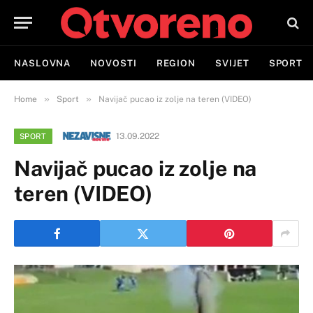
NASLOVNA
NOVOSTI
REGION
SVIJET
SPORT
»
»
Home
Sport
Navijač pucao iz zolje na teren (VIDEO)
13.09.2022
SPORT
Navijač pucao iz zolje na
teren (VIDEO)