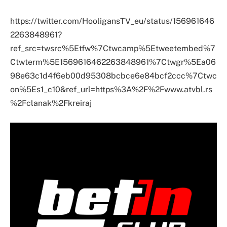
https://twitter.com/HooligansTV_eu/status/156961646
2263848961?
ref_src=twsrc%5Etfw%7Ctwcamp%5Etweetembed%7
Ctwterm%5E1569616462263848961%7Ctwgr%5Ea06
98e63c1d4f6eb00d95308bcbce6e84bcf2ccc%7Ctwc
on%5Es1_c10&ref_url=https%3A%2F%2Fwww.atvbl.rs
%2Fclanak%2Fkreiraj