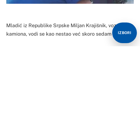
Mladić iz Republike Srpske Miljan Krajišnik, vozač
IZBORI
kamiona, vodi se kao nestao već skoro sedam dana.
Apel porodice, širi se društvenim mrežama danima, a
kako je naveo stric mladića, porodica ne zna ništa o
njemu od 6. 9. 2022. kada je prešao granicu sa
Mađarskom.
„Pozdrav kolege. Molio bih za pomoć, radi se o mom
bratiću Miljanu Krajišniku. Rođen je 28. 10. 1996. vozač
kamiona. U utorak je ušao u Mađarsku i više se ne
javlja. Nit je na mreži, niti je dostupan. Molio bih kolege
ako ko zna kakvu informaciju da javi, ovo je njegova
slika. Hvala unaprijed“, napisao je mladićev stric