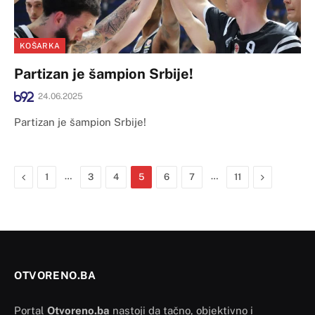
KOŠARKA
Partizan je šampion Srbije!
24.06.2025
Partizan je šampion Srbije!
Previous
…
…
Next
1
3
4
5
6
7
11
OTVORENO.BA
Portal
Otvoreno.ba
nastoji da tačno, objektivno i