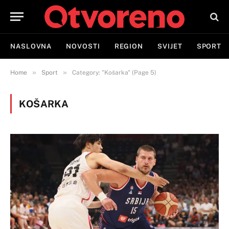
NASLOVNA
NOVOSTI
REGION
SVIJET
SPORT
»
»
Home
Sport
Category: "Košarka" (Page 5)
KOŠARKA