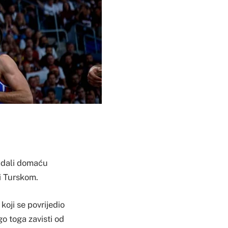
ladali domaću
 i Turskom.
oji se povrijedio
go toga zavisti od