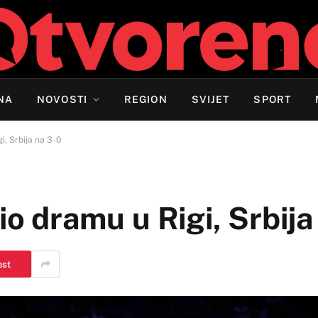
NA
NOVOSTI
REGION
SVIJET
SPORT
i, Srbija na 3-0
io dramu u Rigi, Srbija
est