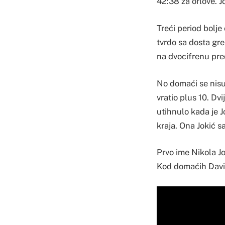
42:38 za orlove. J
Treći period bolje
tvrdo sa dosta gre
na dvocifrenu pre
No domaći se nisu 
vratio plus 10. Dv
utihnulo kada je J
kraja. Ona Jokić 
Prvo ime Nikola Jo
Kod domaćih Davis