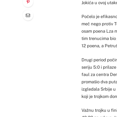
Jokića u ovoj utak
Počelo je efikasno
meč nego protiv Tu
osam poena Lza man
tim trenucima bio 
12 poena, a Petru
Drugi period počin
seriju 5:0 i prila
faul za centra Den
promašio dva puta
izgledala Srbije u
koji je trojkom do
Važnu trojku u fi