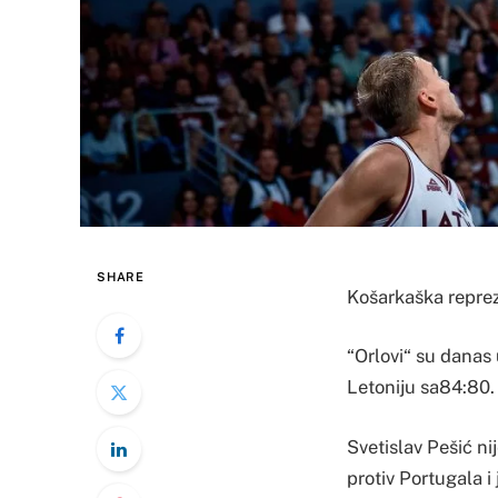
SHARE
Košarkaška repreze
“Orlovi“ su danas
Letoniju sa84:80. 
Svetislav Pešić n
protiv Portugala i