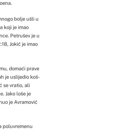
poena.
mnogo bolje ušli u
a koji je imao
nce. Petrušev je u
:18, Jokić je imao
itmu, domaći prave
h je uslijedio koš-
se vratio, ali
. Jako loše je
kinuo je Avramović
Na poluvremenu