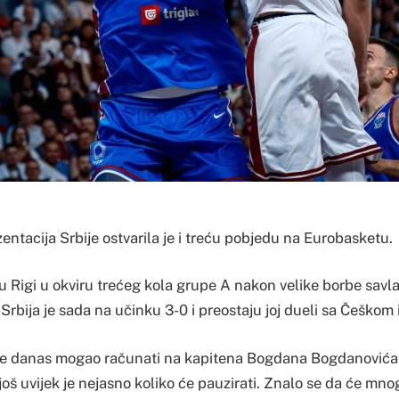
ntacija Srbije ostvarila je i treću pobjedu na Eurobasketu.
 u Rigi u okviru trećeg kola grupe A nakon velike borbe sav
Srbija je sada na učinku 3-0 i preostaju joj dueli sa Češkom
ije danas mogao računati na kapitena Bogdana Bogdanovića k
 još uvijek je nejasno koliko će pauzirati. Znalo se da će mno