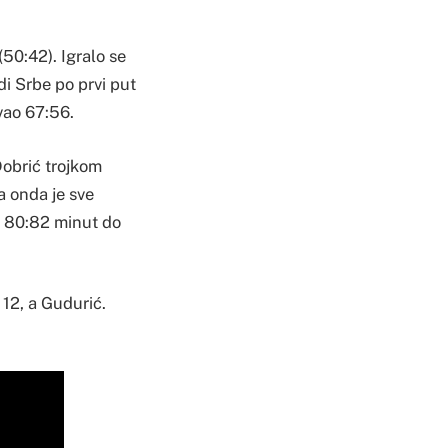
(50:42). Igralo se
di Srbe po prvi put
vao 67:56.
Dobrić trojkom
a onda je sve
za 80:82 minut do
 12, a Gudurić.