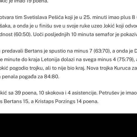
okić je imao 19 poena.
 otvara tim Svetislava Pešića koji je u 25. minuti imao plus 8 
šaka, a onda je u finišu sve u svoje ruke uzeo Jokić koji odvo
dnost (60:50). Uoči posljednjih 10 minuta semafor je pokazi
predavali Bertans je spustio na minus 7 (63:70), a onda je 
ije minute do kraja Letonija dolazi na svega minus 4 (75:79), 
okić pogodio trojku, ali to nije bio kraj. Nova trojka Kuruca 
sa penala pogađa za 84:80.
kić sa 39 poena, 10 skokova i 4 asistencije. Petrušev je imao
 Bertans 15, a Kristaps Porzings 14 poena.