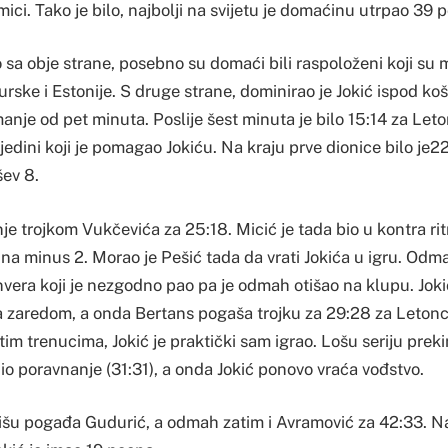
mici. Tako je bilo, najbolji na svijetu je domaćinu utrpao 39 
 sa obje strane, posebno su domaći bili raspoloženi koji su 
rske i Estonije. S druge strane, dominirao je Jokić ispod koš
je od pet minuta. Poslije šest minuta je bilo 15:14 za Leto
jedini koji je pomagao Jokiću. Na kraju prve dionice bilo je22
šev 8.
je trojkom Vukčevića za 25:18. Micić je tada bio u kontra r
ze na minus 2. Morao je Pešić tada da vrati Jokića u igru. Odma
vera koji je nezgodno pao pa je odmah otišao na klupu. Jokić 
 zaredom, a onda Bertans pogaša trojku za 29:28 za Letonce
 tim trenucima, Jokić je praktički sam igrao. Lošu seriju pre
nio poravnanje (31:31), a onda Jokić ponovo vraća vođstvo.
nišu pogađa Gudurić, a odmah zatim i Avramović za 42:33. 