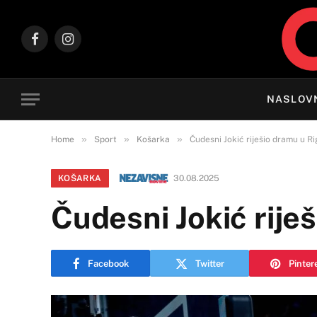
Facebook
Instagram
NASLOV
»
»
»
Home
Sport
Košarka
Čudesni Jokić riješio dramu u Rig
KOŠARKA
30.08.2025
Čudesni Jokić riješ
Facebook
Twitter
Pinter