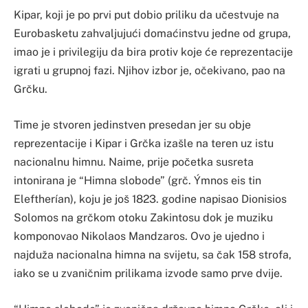
Kipar, koji je po prvi put dobio priliku da učestvuje na
Eurobasketu zahvaljujući domaćinstvu jedne od grupa,
imao je i privilegiju da bira protiv koje će reprezentacije
igrati u grupnoj fazi. Njihov izbor je, očekivano, pao na
Grčku.
Time je stvoren jedinstven presedan jer su obje
reprezentacije i Kipar i Grčka izašle na teren uz istu
nacionalnu himnu. Naime, prije početka susreta
intonirana je “Himna slobode” (grč. Ýmnos eis tin
Eleftherían), koju je još 1823. godine napisao Dionisios
Solomos na grčkom otoku Zakintosu dok je muziku
komponovao Nikolaos Mandzaros. Ovo je ujedno i
najduža nacionalna himna na svijetu, sa čak 158 strofa,
iako se u zvaničnim prilikama izvode samo prve dvije.