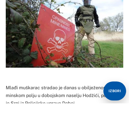
Mlađi muškarac stradao je danas u obilježenom
IZBORI
minskom polju u dobojskom naselju Hodžići, potvrđeno
je Srni iz Policijske uprave Doboj.
Iz policije navode da im je nesreća prijavljena u 17.50
časova, te da je na licu mjesta dežurni tužilac koji