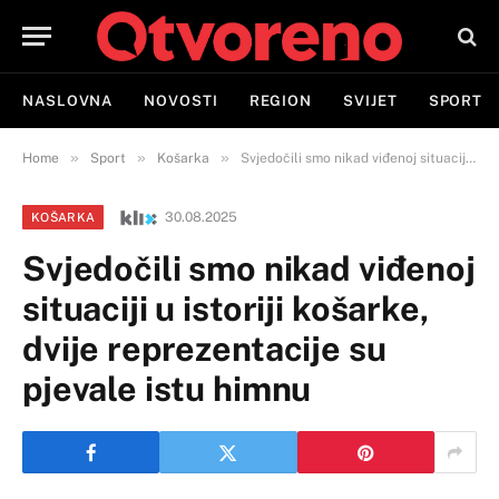
NASLOVNA
NOVOSTI
REGION
SVIJET
SPORT
»
»
»
Home
Sport
Košarka
Svjedočili smo nikad viđenoj situaciji u istoriji košarke, dvije reprezentacije su pjevale istu himnu
30.08.2025
KOŠARKA
Svjedočili smo nikad viđenoj
situaciji u istoriji košarke,
dvije reprezentacije su
pjevale istu himnu