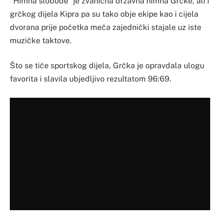
“Himna slobode” je zvanična državna himna Grčke, ali i
grčkog dijela Kipra pa su tako obje ekipe kao i cijela
dvorana prije početka meča zajednički stajale uz iste
muzičke taktove.
Što se tiče sportskog dijela, Grčka je opravdala ulogu
favorita i slavila ubjedljivo rezultatom 96:69.