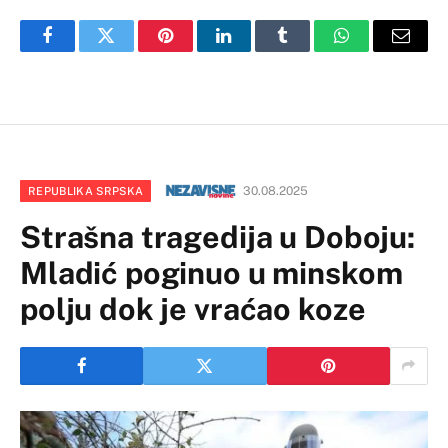
Facebook
Twitter
Pinterest
LinkedIn
Tumblr
WhatsApp
Email
30.08.2025
REPUBLIKA SRPSKA
Strašna tragedija u Doboju:
Mladić poginuo u minskom
polju dok je vraćao koze