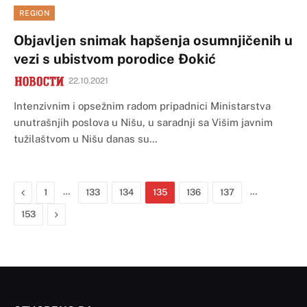
REGION
Objavljen snimak hapšenja osumnjičenih u
vezi s ubistvom porodice Đokić
22.10.2021
Intenzivnim i opsežnim radom pripadnici Ministarstva
unutrašnjih poslova u Nišu, u saradnji sa Višim javnim
tužilaštvom u Nišu danas su…
Previous
…
…
1
133
134
135
136
137
Next
153