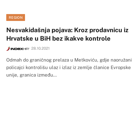
REGION
Nesvakidašnja pojava: Kroz prodavnicu iz
Hrvatske u BiH bez ikakve kontrole
28.10.2021
​Odmah do graničnog prelaza u Metkoviću, gdje naoružani
policajci kontrolišu ulaz i izlaz iz zemlje članice Evropske
unije, granica između…