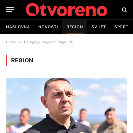
NASLOVNA
NOVOSTI
REGION
SVIJET
SPORT
»
Home
Category: "Region" (Page 135)
REGION