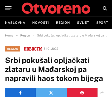
NASLOVNA
NOVOSTI
REGION
SVIJET
SPORT
»
»
Home
Region
Srbi pokušali opljačkati zlataru u Mađarskoj pa napravili haos tokom bijega
31.01.2022
REGION
Srbi pokušali opljačkati
zlataru u Mađarskoj pa
napravili haos tokom bijega