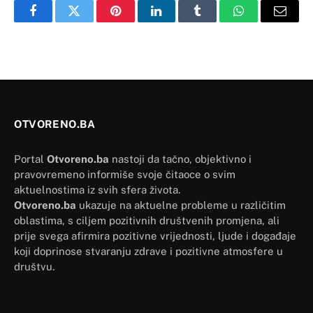
Facebook
Twitter
Pinterest
LinkedIn
Tumblr
WhatsApp
Email
OTVORENO.BA
Portal
Otvoreno.ba
nastoji da tačno, objektivno i
pravovremeno informiše svoje čitaoce o svim
aktuelnostima iz svih sfera života.
Otvoreno.ba
ukazuje na aktuelne probleme u različitim
oblastima, s ciljem pozitivnih društvenih promjena, ali
prije svega afirmira pozitivne vrijednosti, ljude i događaje
koji doprinose stvaranju zdrave i pozitivne atmosfere u
društvu.