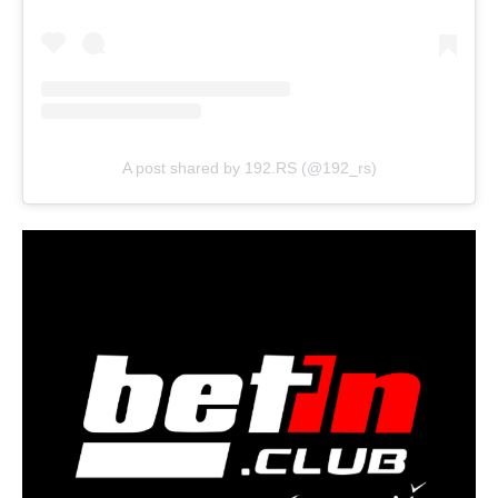
A post shared by 192.RS (@192_rs)