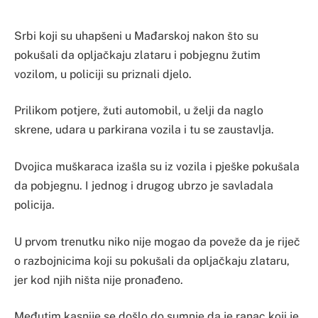
Srbi koji su uhapšeni u Mađarskoj nakon što su
pokušali da opljačkaju zlataru i pobjegnu žutim
vozilom, u policiji su priznali djelo.
Prilikom potjere, žuti automobil, u želji da naglo
skrene, udara u parkirana vozila i tu se zaustavlja.
Dvojica muškaraca izašla su iz vozila i pješke pokušala
da pobjegnu. I jednog i drugog ubrzo je savladala
policija.
U prvom trenutku niko nije mogao da poveže da je riječ
o razbojnicima koji su pokušali da opljačkaju zlataru,
jer kod njih ništa nije pronađeno.
Međutim kasnije se došlo do sumnje da je ranac koji je