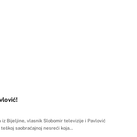
lović!
z Bijeljine, vlasnik Slobomir televizije i Pavlović
 teškoj saobraćajnoj nesreći koja…