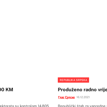
REPUBLIKA SRPSKA
000 KM
Produženo radno vrij
16.12.2021
pektorata su kontrolom 14.805
Republički štab za vanredne s