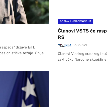
BOSNA I HERCEGOVINA
Članovi VSTS će rasp
RS
15.12.2021
 raspada” države BiH,
cesionističke težnje. On je…
Članovi Visokog sudskog i tuž
zaključku Narodne skupštine