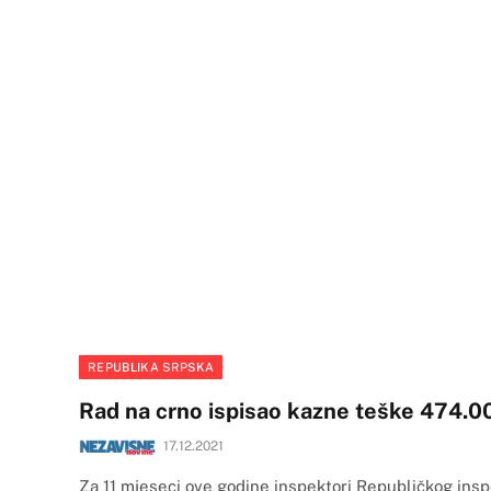
REPUBLIKA SRPSKA
Rad na crno ispisao kazne teške 474.
17.12.2021
Za 11 mjeseci ove godine inspektori Republičkog ins