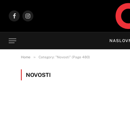
Facebook
Instagram
NASLOV
»
Home
Category: "Novosti" (Page 480)
NOVOSTI