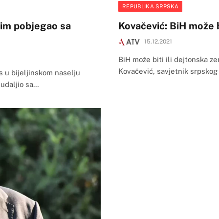
REPUBLIKA SRPSKA
tim pobjegao sa
Kovačević: BiH može bi
15.12.2021
BiH može biti ili dejtonska ze
Kovačević, savjetnik srpskog
 u bijeljinskom naselju
 udaljio sa…