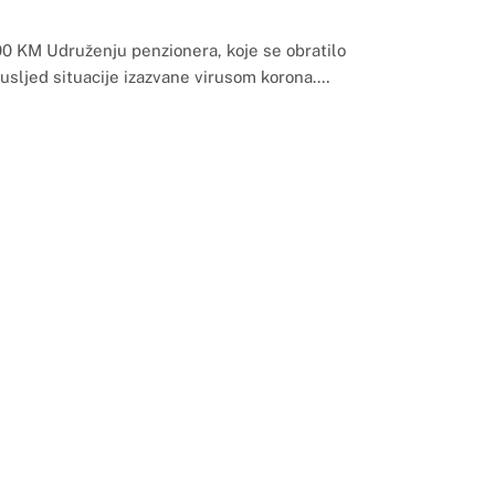
000 KM Udruženju penzionera, koje se obratilo
usljed situacije izazvane virusom korona.…