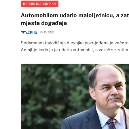
REPUBLIKA SRPSKA
Automobilom udario maloljetnicu, a za
mjesta događaja
16.12.2021
Sedamnaestogodišnja djevojka povrijeđena je večeras
Amajlije kada ju je udario automobil, a vozač se zatim