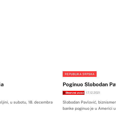
REPUBLIKA SRPSKA
ća
Poginuo Slobodan Pav
17.12.2021
eljini, u subotu, 18. decembra
Slobodan Pavlović, biznismen i
banke poginuo je u Americi u