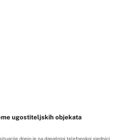
eme ugostiteljskih objekata
ituacije donio je na današnjoj telefonskoj sjednici