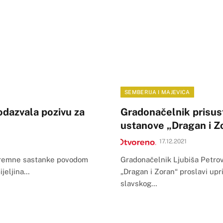
SEMBERIJA I MAJEVICA
 odazvala pozivu za
Gradonačelnik prisus
ustanove „Dragan i Z
17.12.2021
ipremne sastanke povodom
Gradonačelnik Ljubiša Petrov
ijeljina…
„Dragan i Zoran“ proslavi upr
slavskog…