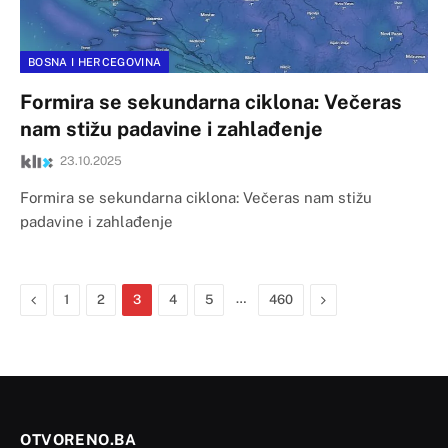
BOSNA I HERCEGOVINA
Formira se sekundarna ciklona: Večeras
nam stižu padavine i zahlađenje
23.10.2025
Formira se sekundarna ciklona: Večeras nam stižu
padavine i zahlađenje
Previous
…
Next
1
2
3
4
5
460
OTVORENO.BA