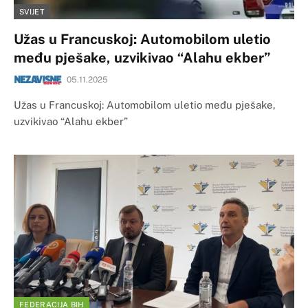
SVIJET
Užas u Francuskoj: Automobilom uletio
među pješake, uzvikivao “Alahu ekber”
05.11.2025
Užas u Francuskoj: Automobilom uletio među pješake,
uzvikivao “Alahu ekber”
FEDERACIJA BIH