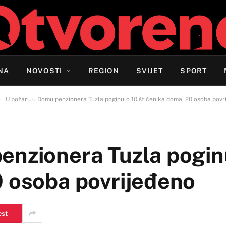
NA
NOVOSTI
REGION
SVIJET
SPORT
»
U požaru u Domu penzionera Tuzla poginulo 10 štićenika doma, 20 osoba povr
enzionera Tuzla pogin
0 osoba povrijeđeno
est