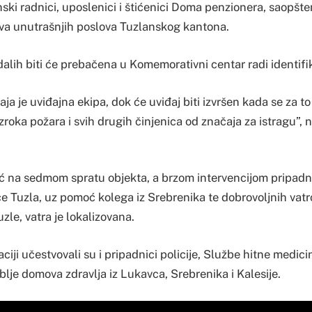
nski radnici, uposlenici i štićenici Doma penzionera, saopšte
stva unutrašnjih poslova Tuzlanskog kantona.
dalih biti će prebačena u Komemorativni centar radi identifik
a je uviđajna ekipa, dok će uviđaj biti izvršen kada se za to
uzroka požara i svih drugih činjenica od značaja za istragu”, 
noć na sedmom spratu objekta, a brzom intervencijom pripad
ce Tuzla, uz pomoć kolega iz Srebrenika te dobrovoljnih vat
uzle, vatra je lokalizovana.
ciji učestvovali su i pripadnici policije, Službe hitne medi
lje domova zdravlja iz Lukavca, Srebrenika i Kalesije.