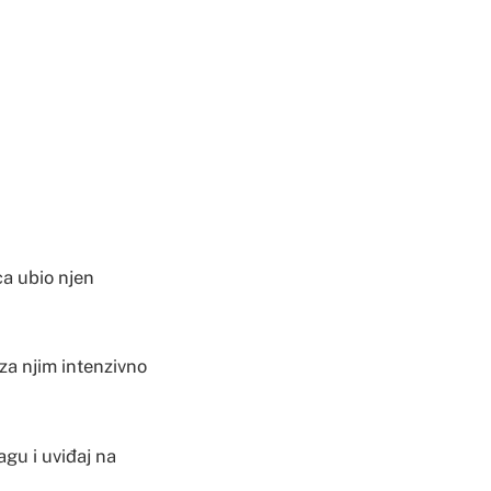
ca ubio njen
za njim intenzivno
agu i uviđaj na