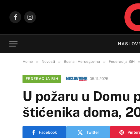
Facebook
Instagram
NASLOV
»
»
»
Home
Novosti
Bosna i Hercegovina
Federacija BiH
FEDERACIJA BIH
05.11.2025
U požaru u Domu p
štićenika doma, 2
Facebook
Twitter
Pinter