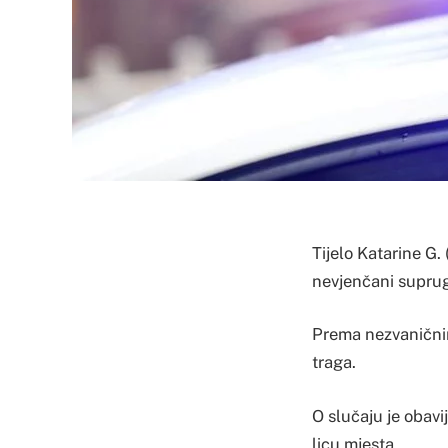
Tijelo Katarine G.
nevjenčani suprug 
Prema nezvaničnim
traga.
O slučaju je obavi
licu mjesta.