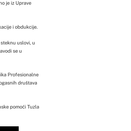
no je iz Uprave
acije i obdukcije.
 steknu uslovi, u
navodi se u
nika Profesionalne
rogasnih društava
cinske pomoći Tuzla