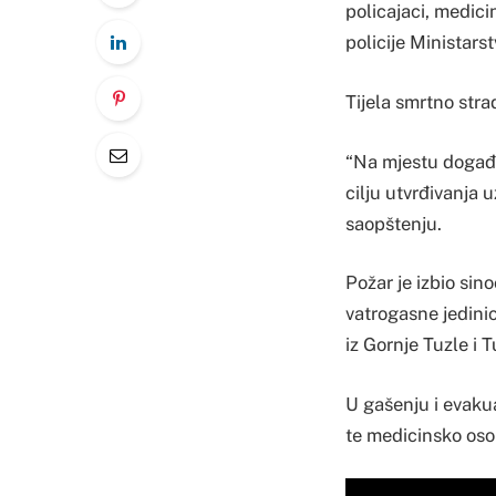
policajaci, medici
policije Ministar
Tijela smrtno stra
“Na mjestu događaj
cilju utvrđivanja 
saopštenju.
Požar je izbio si
vatrogasne jedini
iz Gornje Tuzle i T
U gašenju i evakua
te medicinsko osob