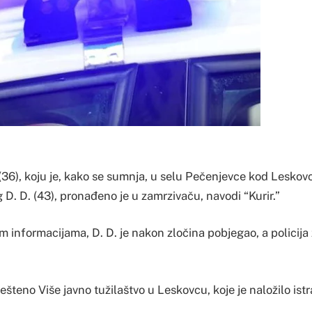
 (36), koju je, kako se sumnja, u selu Pečenjevce kod Leskov
D. D. (43), pronađeno je u zamrzivaču, navodi “Kurir.”
 informacijama, D. D. je nakon zločina pobjegao, a policija 
ješteno Više javno tužilaštvo u Leskovcu, koje je naložilo istr