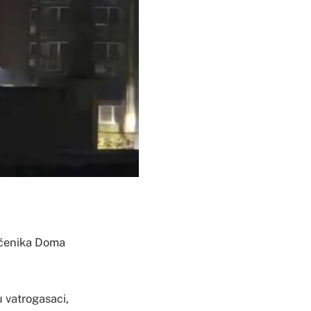
tićenika Doma
 vatrogasaci,