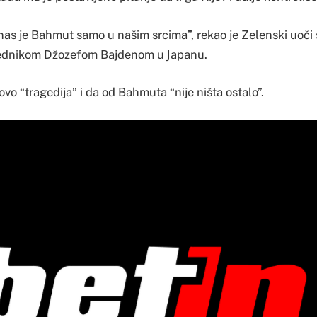
nas je Bahmut samo u našim srcima”, rekao je Zelenski uoči
ednikom Džozefom Bajdenom u Јapanu.
ovo “tragedija” i da od Bahmuta “nije ništa ostalo”.