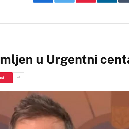
Facebook
Twitter
Pinterest
LinkedIn
imljen u Urgentni cent
est