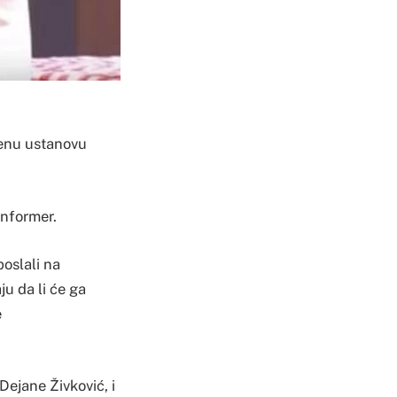
venu ustanovu
Informer.
poslali na
ju da li će ga
e
ejane Živković, i