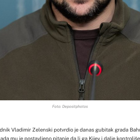
Foto: Depositphotos
ednik Vladimir Zelenski potvrdio je danas gubitak grada Ba
a mu je postavljeno pitanje da li ga Kijev i dalje kontroliše