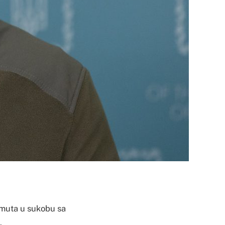
hmuta u sukobu sa
.