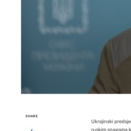
SHARE
Ukrajinski predsj
ruskim snagama kad