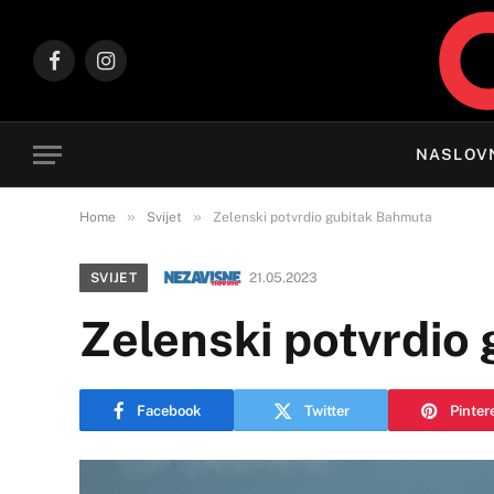
Facebook
Instagram
NASLOV
»
»
Home
Svijet
Zelenski potvrdio gubitak Bahmuta
SVIJET
21.05.2023
Zelenski potvrdio
Facebook
Twitter
Pinter