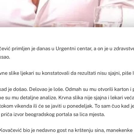
ević primljen je danas u Urgentni centar, a on je u zdravst
ksao.
e slike ljekari su konstatovali da rezultati nisu sjajni, piše 
d je došao. Delovao je loše. Odmah su mu otvorili karton i 
e su mu detaljne analize. Krvna slika nije sjajna i lekari veća
 tokom vikenda ili će se javiti u ponedeljak. To sam čuo kad j
priča izvor beogradskog portala sa lica mjesta.
Kovačević bio je nedavno gost na krštenju sina, manekenke D