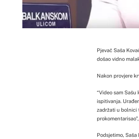
Pjevač Saša Kovač
došao vidno mala
Nakon provjere krvn
“Video sam Sašu ka
ispitivanja. Urađen
zadržati u bolnici
prokomentarisao”, 
Podsjetimo, Saša 