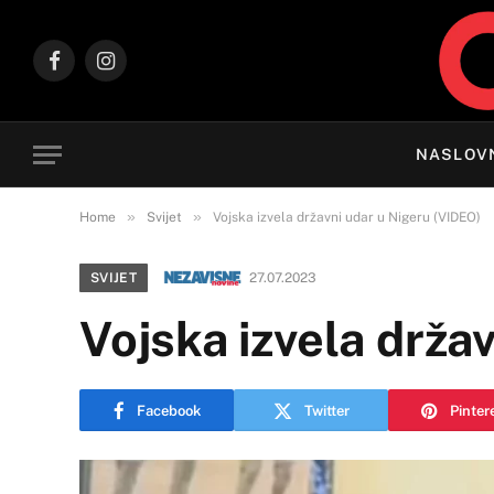
Facebook
Instagram
NASLOV
»
»
Home
Svijet
Vojska izvela državni udar u Nigeru (VIDEO)
SVIJET
27.07.2023
Vojska izvela drža
Facebook
Twitter
Pinter