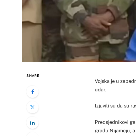
SHARE
Vojska je u zapadn
udar.
Izjavili su da su r
Predsjednikovi g
gradu Nijameju, a 