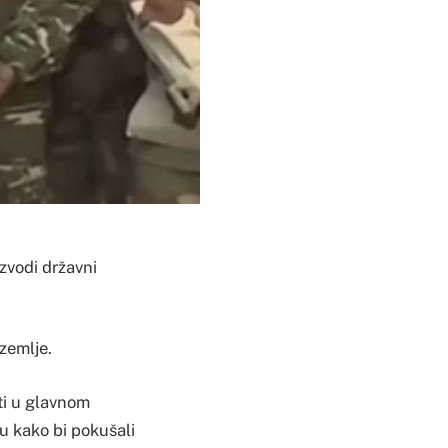
izvodi državni
 zemlje.
ti u glavnom
ju kako bi pokušali