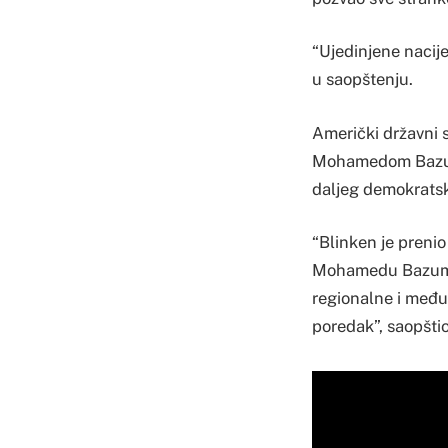
“Ujedinjene nacij
u saopštenju.
Američki državni 
Mohamedom Bazumo
daljeg demokratsko
“Blinken je preni
Mohamedu Bazumu i
regionalne i među
poredak”, saopštio