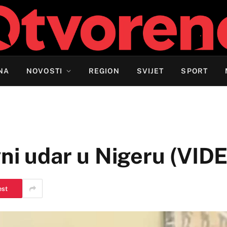
NA
NOVOSTI
REGION
SVIJET
SPORT
vni udar u Nigeru (VID
est