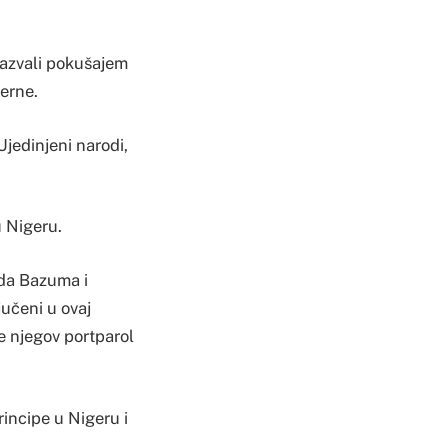
nazvali pokušajem
erne.
jedinjeni narodi,
 Nigeru.
da Bazuma i
jučeni u ovaj
e njegov portparol
incipe u Nigeru i