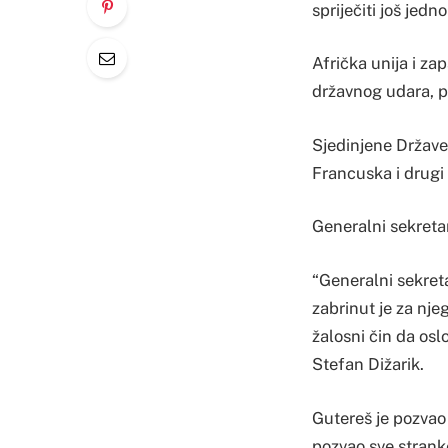
spriječiti još jedn
Afrička unija i z
državnog udara, p
Sjedinjene Države
Francuska i drugi 
Generalni sekreta
“Generalni sekre
zabrinut je za nje
žalosni čin da os
Stefan Dižarik.
Gutereš je pozvao
pozvao sve stranke