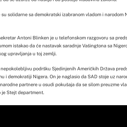
e su solidarne sa demokratski izabranom vladom i narodom N
sekretar Antoni Blinken je u telefonskom razgovoru sa pre
m istakao da će nastavak saradnje Vašingtona sa Nigerom
g upravljanja u toj zemlji.
o nepokolebljivu podršku Sjedinjenih Američkih Država pre
 demokratiji Nigera. On je naglasio da SAD stoje uz narod
narodne partnere u osudi pokušaja da se silom preuzme vlast
 je Stejt department.