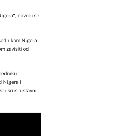
igera“, navodi se
dsednikom Nigera
 zavisiti od
dsedniku
 Nigera i
 i sruši ustavni