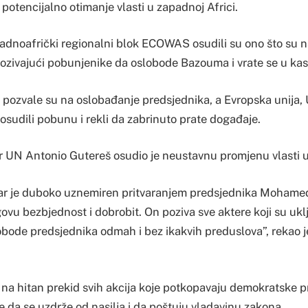
o potencijalno otimanje vlasti u zapadnoj Africi.
apadnoafrički regionalni blok ECOWAS osudili su ono što su 
ozivajući pobunjenike da oslobode Bazouma i vrate se u kas
 pozvale su na oslobađanje predsjednika, a Evropska unija, U
osudili pobunu i rekli da zabrinuto prate događaje.
r UN Antonio Gutereš osudio je neustavnu promjenu vlasti u
tar je duboko uznemiren pritvaranjem predsjednika Mohame
govu bezbjednost i dobrobit. On poziva sve aktere koji su ukl
lobode predsjednika odmah i bez ikakvih preduslova”, rekao j
 na hitan prekid svih akcija koje potkopavaju demokratske pr
 da se uzdrže od nasilja i da poštuju vladavinu zakona.