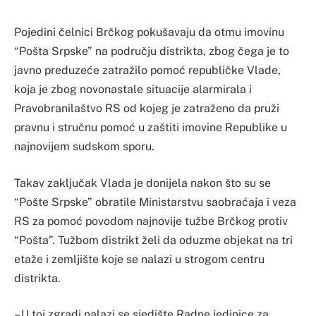
Pojedini čelnici Brčkog pokušavaju da otmu imovinu
“Pošta Srpske” na području distrikta, zbog čega je to
javno preduzeće zatražilo pomoć republičke Vlade,
koja je zbog novonastale situacije alarmirala i
Pravobranilaštvo RS od kojeg je zatraženo da pruži
pravnu i stručnu pomoć u zaštiti imovine Republike u
najnovijem sudskom sporu.
Takav zaključak Vlada je donijela nakon što su se
“Pošte Srpske” obratile Ministarstvu saobraćaja i veza
RS za pomoć povodom najnovije tužbe Brčkog protiv
“Pošta”. Tužbom distrikt želi da oduzme objekat na tri
etaže i zemljište koje se nalazi u strogom centru
distrikta.
– U toj zgradi nalazi se sjedište Radne jedinice za