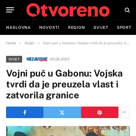
NASLOVNA
NOVOSTI
REGION
SVIJET
SPORT
»
»
Home
Svijet
Vojni puč u Gabonu: Vojska tvrdi da je preuzela vlast i zatvorila granice
30.08.2023
SVIJET
Vojni puč u Gabonu: Vojska
tvrdi da je preuzela vlast i
zatvorila granice