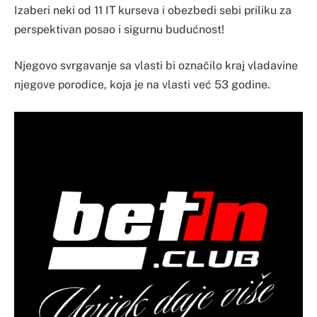
Izaberi neki od 11 IT kurseva i obezbedi sebi priliku za
perspektivan posao i sigurnu budućnost!
Njegovo svrgavanje sa vlasti bi označilo kraj vladavine
njegove porodice, koja je na vlasti već 53 godine.