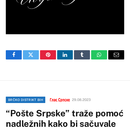
Facebook
Twitter
Pinterest
LinkedIn
Tumblr
WhatsApp
Email
29.08.2023
BRČKO DISTRIKT BIH
“Pošte Srpske” traže pomoć
nadležnih kako bi sačuvale