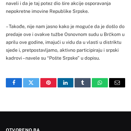
naveli i da je taj potez dio šire akcije osporavanja
nepokretne imovine Republike Srpske.
– Takođe, nije nam jasno kako je moguće da je došlo do
predaje ove i ovakve tužbe Osnovnom sudu u Brčkom u
aprilu ove godine, imajući u vidu da u vlasti u distriktu
sjede i, pretpostavljamo, aktivno participiraju i srpski
kadrovi – navele su “Pošte Srpske” u dopisu.
Facebook
Twitter
Pinterest
LinkedIn
Tumblr
WhatsApp
Email
OTVORENO.BA