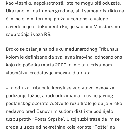
kao vlasniku nepokretnosti, iste ne mogu biti oduzete.
Ukazano je i na interes građana, ali i samog distrikta na
čijoj se cijeloj teritoriji pružaju poštanske usluge –
navedeno je u dokumentu koji je sačinilo Ministarstvo
saobraćaja i veza RS.
Brčko se oslanja na odluku međunarodnog Tribunala
kojom je definisano da sva javna imovina, odnosno ona
koja do početka marta 2000. nije bila u privatnom
vlasništvu, predstavlja imovinu distrikta.
– Ta odluka Tribunala koristi se kao glavni osnov za
podizanje tužbe, a radi oduzimanja imovine javnog
poštanskog operatera. Sve to rezultiralo je da je Brčko
nedavno pred Osnovnim sudom distrikta podnijelo
tužbu protiv “Pošta Srpske”. U toj tužbi traže da im se
predaju u posjed nekretnine koje koriste “Pošte” na