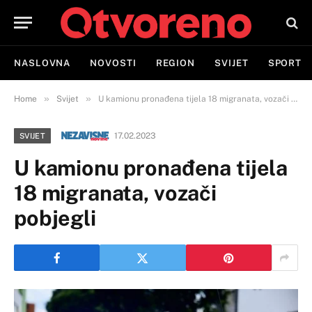
NASLOVNA
NOVOSTI
REGION
SVIJET
SPORT
»
»
Home
Svijet
U kamionu pronađena tijela 18 migranata, vozači pobjegli
17.02.2023
SVIJET
U kamionu pronađena tijela
18 migranata, vozači
pobjegli