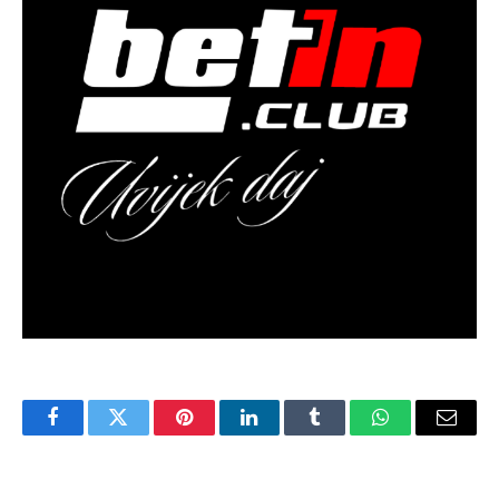
Facebook
Twitter
Pinterest
LinkedIn
Tumblr
WhatsApp
Email