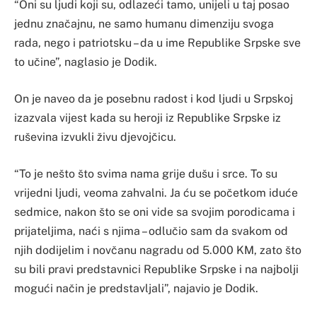
“Oni su ljudi koji su, odlazeći tamo, unijeli u taj posao
jednu značajnu, ne samo humanu dimenziju svoga
rada, nego i patriotsku – da u ime Republike Srpske sve
to učine”, naglasio je Dodik.
On je naveo da je posebnu radost i kod ljudi u Srpskoj
izazvala vijest kada su heroji iz Republike Srpske iz
ruševina izvukli živu djevojčicu.
“To je nešto što svima nama grije dušu i srce. To su
vrijedni ljudi, veoma zahvalni. Ja ću se početkom iduće
sedmice, nakon što se oni vide sa svojim porodicama i
prijateljima, naći s njima – odlučio sam da svakom od
njih dodijelim i novčanu nagradu od 5.000 KM, zato što
su bili pravi predstavnici Republike Srpske i na najbolji
mogući način je predstavljali”, najavio je Dodik.