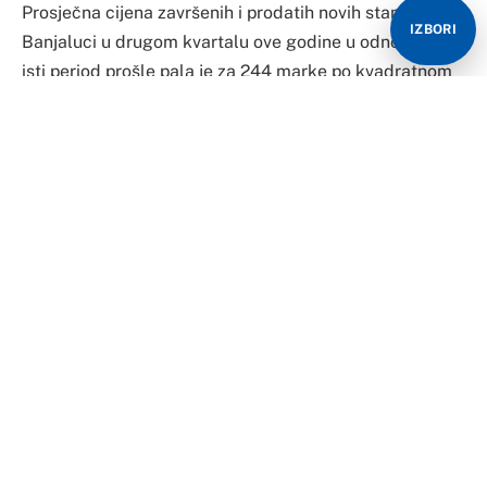
Prosječna cijena završenih i prodatih novih stanova u
IZBORI
Banjaluci u drugom kvartalu ove godine u odnosu na
isti period prošle pala je za 244 marke po kvadratnom
metru, a drastičan pad je zabilježen i u Trebinju.
Naime, prema podacima Republičkog zavoda za
statistiku, kvadrat je u gradu na Vrbasu sa 3.627 pao
na 3.383 marke, a u gradu na Trebišnjici sa 2.636 na
2.247 KM.
S druge strane, u Bijeljini je došlo do skoka cijena
kvadratnog metra sa 1.822 na 2.112, ali i u Doboju, gdje
je kvadrat umjesto 1.970 plaćan 2.259 maraka.
Na internetu smo juče pregledali brojne oglase za
prodaju stanova u Banjaluci i zaista se primijeti pad
cijena.