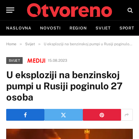
NASLOVNA
NOVOSTI
REGION
SVIJET
SPORT
»
»
Home
Svijet
U eksploziji na benzinskoj pumpi u Rusiji poginulo 27 osoba
15.08.2023
SVIJET
U eksploziji na benzinskoj
pumpi u Rusiji poginulo 27
osoba