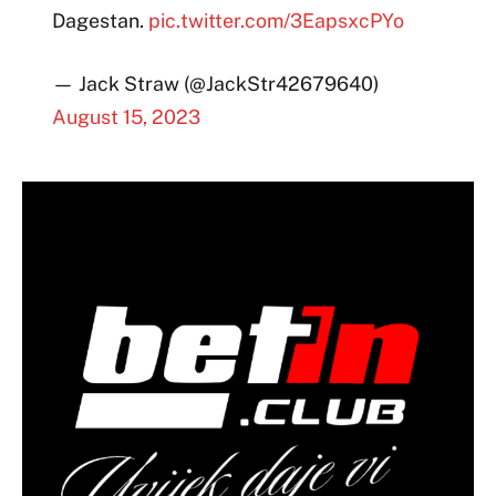
Dagestan.
pic.twitter.com/3EapsxcPYo
— Jack Straw (@JackStr42679640)
August 15, 2023