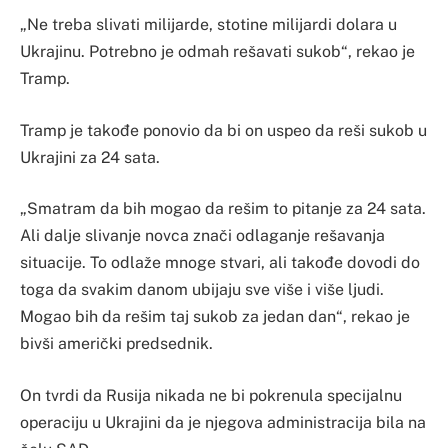
„Ne treba slivati milijarde, stotine milijardi dolara u
Ukrajinu. Potrebno je odmah rešavati sukob“, rekao je
Tramp.
Tramp je takođe ponovio da bi on uspeo da reši sukob u
Ukrajini za 24 sata.
„Smatram da bih mogao da rešim to pitanje za 24 sata.
Ali dalje slivanje novca znači odlaganje rešavanja
situacije. To odlaže mnoge stvari, ali takođe dovodi do
toga da svakim danom ubijaju sve više i više ljudi.
Mogao bih da rešim taj sukob za jedan dan“, rekao je
bivši američki predsednik.
On tvrdi da Rusija nikada ne bi pokrenula specijalnu
operaciju u Ukrajini da je njegova administracija bila na