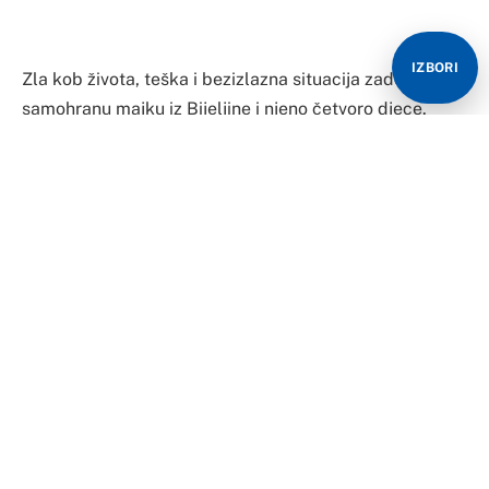
IZBORI
Zla kob života, teška i bezizlazna situacija zadesila je
samohranu majku iz Bijeljine i njeno četvoro djece.
Najprije je krajem januara ostala bez supruga, a samo
nekoliko dana nakon ovog tragičnog događaja, planula
je kuća u kojoj su živjeli kao podstanari.
Sada su ostali bukvalno bez ičega, oslonca porodice,
krova nad glavom, ali i osnovnih stvari. Dalje ne mogu
sami.
Za godinu dana život se za porodicu Jović okrenuo
naopako. Najprije bolest glave porodice, karcinom
koštano-zglobnog sistema koji je brzo metastazirao i
30-godišnji otac četvoro djece je izgubio bitku sa