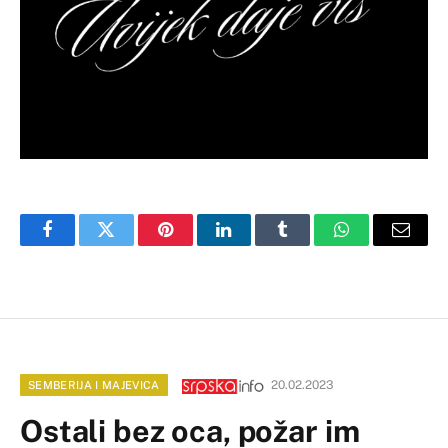
Facebook
Twitter
Pinterest
LinkedIn
Tumblr
WhatsApp
Email
20.02.2023
SEMBERIJA I MAJEVICA
Ostali bez oca, požar im