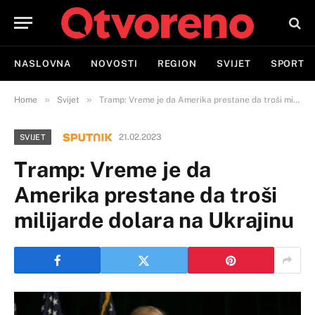
NASLOVNA
NOVOSTI
REGION
SVIJET
SPORT
»
»
Home
Svijet
Tramp: Vreme je da Amerika prestane da troši milijarde dolara na Ukrajinu
21.02.2023
SVIJET
Tramp: Vreme je da
Amerika prestane da troši
milijarde dolara na Ukrajinu