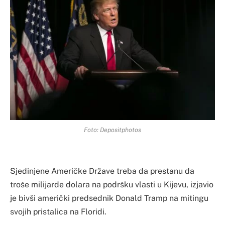
Foto: Depositphotos
Sjedinjene Američke Države treba da prestanu da
troše milijarde dolara na podršku vlasti u Kijevu, izjavio
je bivši američki predsednik Donald Tramp na mitingu
svojih pristalica na Floridi.