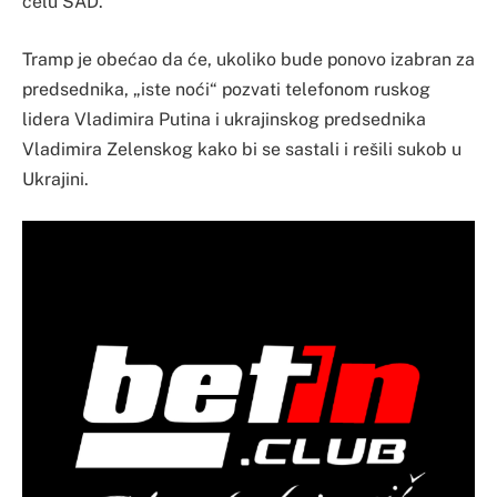
čelu SAD.
Tramp je obećao da će, ukoliko bude ponovo izabran za
predsednika, „iste noći“ pozvati telefonom ruskog
lidera Vladimira Putina i ukrajinskog predsednika
Vladimira Zelenskog kako bi se sastali i rešili sukob u
Ukrajini.