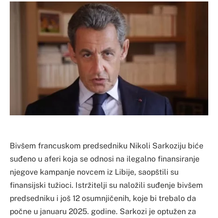
Bivšem francuskom predsedniku Nikoli Sarkoziju biće
suđeno u aferi koja se odnosi na ilegalno finansiranje
njegove kampanje novcem iz Libije, saopštili su
finansijski tužioci. Istržitelji su naložili suđenje bivšem
predsedniku i još 12 osumnjičenih, koje bi trebalo da
počne u januaru 2025. godine. Sarkozi je optužen za