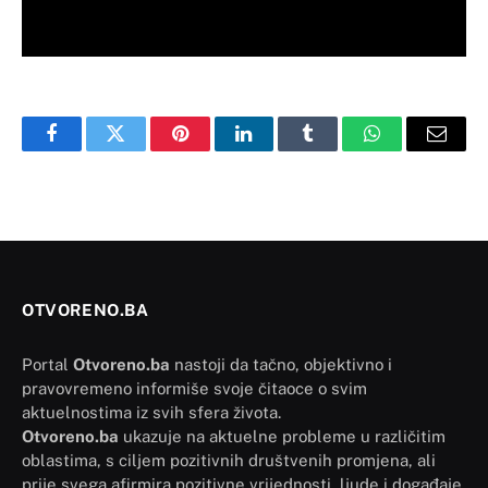
Facebook
Twitter
Pinterest
LinkedIn
Tumblr
WhatsApp
Email
OTVORENO.BA
Portal
Otvoreno.ba
nastoji da tačno, objektivno i
pravovremeno informiše svoje čitaoce o svim
aktuelnostima iz svih sfera života.
Otvoreno.ba
ukazuje na aktuelne probleme u različitim
oblastima, s ciljem pozitivnih društvenih promjena, ali
prije svega afirmira pozitivne vrijednosti, ljude i događaje