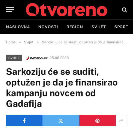
NASLOVNA
NOVOSTI
REGION
SVIJET
SPORT
»
»
Home
Svijet
Sarkoziju će se suditi, optužen je da je finansirao kampanju novcem od Gadafija
25.08.2023
SVIJET
Sarkoziju će se suditi,
optužen je da je finansirao
kampanju novcem od
Gadafija