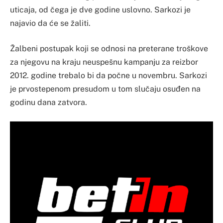
uticaja, od čega je dve godine uslovno. Sarkozi je
najavio da će se žaliti.
Žalbeni postupak koji se odnosi na preterane troškove
za njegovu na kraju neuspešnu kampanju za reizbor
2012. godine trebalo bi da počne u novembru. Sarkozi
je prvostepenom presudom u tom slučaju osuđen na
godinu dana zatvora.