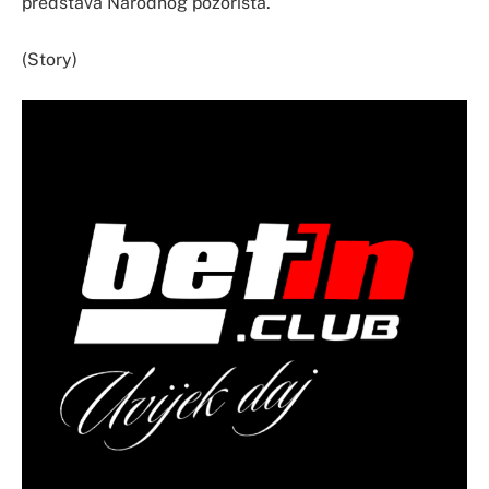
predstava Narodnog pozorišta.
(Story)