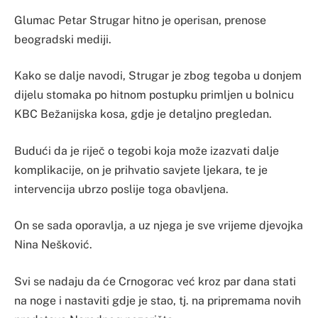
Glumac Petar Strugar hitno je operisan, prenose
beogradski mediji.
Kako se dalje navodi, Strugar je zbog tegoba u donjem
dijelu stomaka po hitnom postupku primljen u bolnicu
KBC Bežanijska kosa, gdje je detaljno pregledan.
Budući da je riječ o tegobi koja može izazvati dalje
komplikacije, on je prihvatio savjete ljekara, te je
intervencija ubrzo poslije toga obavljena.
On se sada oporavlja, a uz njega je sve vrijeme djevojka
Nina Nešković.
Svi se nadaju da će Crnogorac već kroz par dana stati
na noge i nastaviti gdje je stao, tj. na pripremama novih