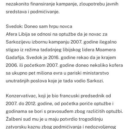
nezakonito finansiranje kampanje, zloupotrebu javnih
sredstava i podmićivanje.
Svedok: Doneo sam hrpu novca
Afera Libija se odnosi na optužbe da je novac za
Sarkozijevu izbornu kampanju 2007. godine ilegalno
stigao iz režima tadašnjeg libijskog lidera Moamera
Gadafija. Svedok je 2016. godine rekao da je krajem
2006. ili početkom 2007. godine doneo nekoliko kofera
sa ukupno pet miliona evra u pariski ministarstvo
unutrašnjih poslova koje je tada vodio Sarkozi.
Konzervativac, koji je bio francuski predsednik od
2007. do 2012. godine, od početka poriče optužbe i
godinama se bori s pravosuđem zbog različitih optužbi.
Žalbeni sud mu je u maju potvrdio trogodišnju
zatvorsku kaznu zbog podmićivanja i nedozvoljenog