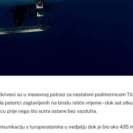
kriveni su u masovnoj potrazi za nestalom podmornicom Titan 
da petorici zaglavljenih na brodu ističe vrijeme – dok sat otk
cu prije nego što sutra ostane bez vazduha.
omunikaciju s turoperatorima u nedjelju dok je bio oko 435 m