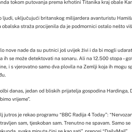
da tokom putovanja prema krhotini Titanika kraj obale Ka
 ljudi, uključujući britanskog milijardera avanturistu Hamiš
 obalska straža procijenila da je podmornici ostalo nešto viš
lo nove nade da su putnici još uvijek živi i da bi mogli udarat
 ih se može detektovati na sonaru. Ali na 12.500 stopa – got
šine, i s vjerovatno samo dva plovila na Zemlji koja ih mogu sp
đu.
olbi danas, jedan od bliskih prijatelja gospodina Hardinga,
bimo vrijeme”.
elj jutros je rekao programu “BBC Radija 4 Today”: “Nervoza
stravljen sam, tjeskoban sam. Trenutno ne spavam. Samo s
ekunda, svaka minuta čini se kao sati”, prenosi “DailyMail”.