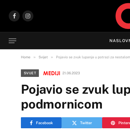
Facebook
Instagram
NASLOV
»
»
Home
Svijet
Pojavio se zvuk lupanja u potrazi za nestal
SVIJET
21.06.2023
Pojavio se zvuk lu
podmornicom
Facebook
Twitter
Pinter