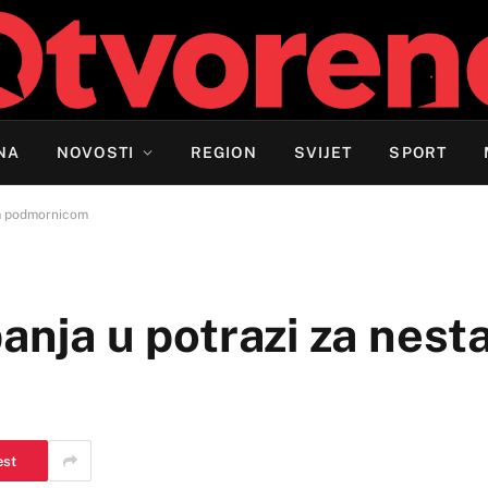
NA
NOVOSTI
REGION
SVIJET
SPORT
om podmornicom
panja u potrazi za nes
est