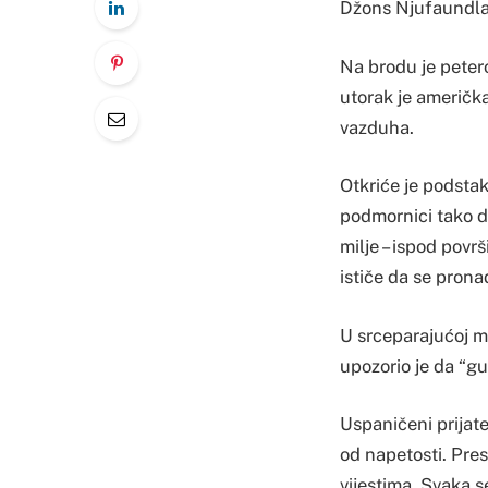
Džons Njufaundlan
Na brodu je petero
utorak je američka
vazduha.
Otkriće je podstak
podmornici tako da
milje – ispod povr
ističe da se prona
U srceparajućoj m
upozorio je da “gu
Uspaničeni prijat
od napetosti. Pre
vijestima. Svaka s