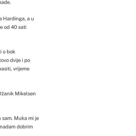
nade.
a Hardinga, a u
e od 40 sati
i o bok
ovo dvije i po
asiti, vrijeme
 Džanik Mikelsen
n sam. Muka mi je
e nadam dobrim