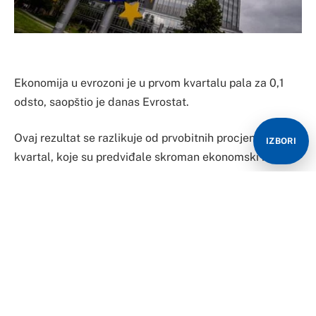
Ekonomija u evrozoni je u prvom kvartalu pala za 0,1
odsto, saopštio je danas Evrostat.
Ovaj rezultat se razlikuje od prvobitnih procjena za prvi
IZBORI
kvartal, koje su predviđale skroman ekonomski rast
evrozone od 0,1 odsto.
U poslednjem kvartalu 2022. godine je takođe
zabilježen pad BDP-a od 0,1 odsto, tako da je nakon
dva uzastopna kvartala negativnog rasta evrozona ušla
u blagu recesiju.
Za razliku od evrozone, ekonomija EU je zabeležila