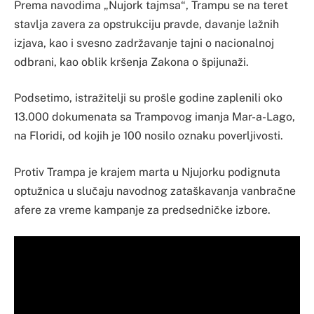
Prema navodima „Nujork tajmsa“, Trampu se na teret
stavlja zavera za opstrukciju pravde, davanje lažnih
izjava, kao i svesno zadržavanje tajni o nacionalnoj
odbrani, kao oblik kršenja Zakona o špijunaži.
Podsetimo, istražitelji su prošle godine zaplenili oko
13.000 dokumenata sa Trampovog imanja Mar-a-Lago,
na Floridi, od kojih je 100 nosilo oznaku poverljivosti.
Protiv Trampa je krajem marta u Njujorku podignuta
optužnica u slučaju navodnog zataškavanja vanbračne
afere za vreme kampanje za predsedničke izbore.