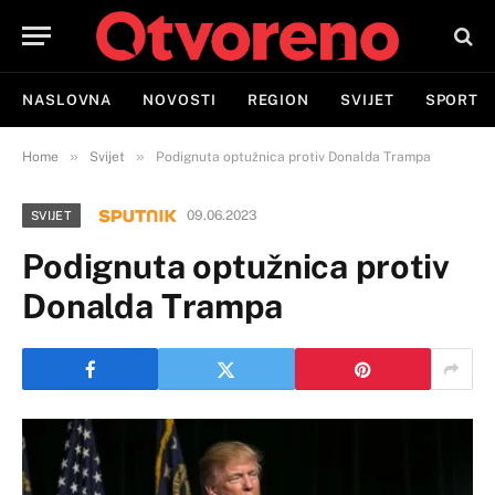
NASLOVNA
NOVOSTI
REGION
SVIJET
SPORT
»
»
Home
Svijet
Podignuta optužnica protiv Donalda Trampa
09.06.2023
SVIJET
Podignuta optužnica protiv
Donalda Trampa