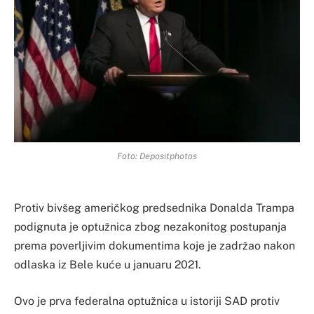
Foto: Depositphotos
Protiv bivšeg američkog predsednika Donalda Trampa
podignuta je optužnica zbog nezakonitog postupanja
prema poverljivim dokumentima koje je zadržao nakon
odlaska iz Bele kuće u januaru 2021.
Ovo je prva federalna optužnica u istoriji SAD protiv