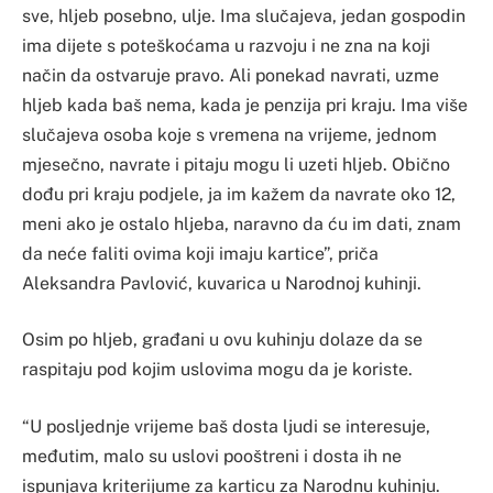
sve, hljeb posebno, ulje. Ima slučajeva, jedan gospodin
ima dijete s poteškoćama u razvoju i ne zna na koji
način da ostvaruje pravo. Ali ponekad navrati, uzme
hljeb kada baš nema, kada je penzija pri kraju. Ima više
slučajeva osoba koje s vremena na vrijeme, jednom
mjesečno, navrate i pitaju mogu li uzeti hljeb. Obično
dođu pri kraju podjele, ja im kažem da navrate oko 12,
meni ako je ostalo hljeba, naravno da ću im dati, znam
da neće faliti ovima koji imaju kartice”, priča
Aleksandra Pavlović, kuvarica u Narodnoj kuhinji.
Osim po hljeb, građani u ovu kuhinju dolaze da se
raspitaju pod kojim uslovima mogu da je koriste.
“U posljednje vrijeme baš dosta ljudi se interesuje,
međutim, malo su uslovi pooštreni i dosta ih ne
ispunjava kriterijume za karticu za Narodnu kuhinju.