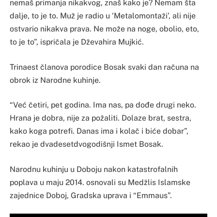
nemaš primanja nikakvog, znaš kako je? Nemam šta
dalje, to je to. Muž je radio u ‘Metalomontaži’, ali nije
ostvario nikakva prava. Ne može na noge, obolio, eto,
to je to”, ispričala je Dževahira Mujkić.
Trinaest članova porodice Bosak svaki dan računa na
obrok iz Narodne kuhinje.
“Već četiri, pet godina. Ima nas, pa dođe drugi neko.
Hrana je dobra, nije za požaliti. Dolaze brat, sestra,
kako koga potrefi. Danas ima i kolač i biće dobar”,
rekao je dvadesetdvogodišnji Ismet Bosak.
Narodnu kuhinju u Doboju nakon katastrofalnih
poplava u maju 2014. osnovali su Medžlis Islamske
zajednice Doboj, Gradska uprava i “Emmaus”.