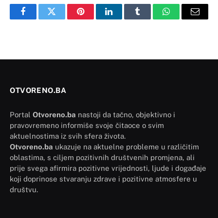
Facebook
Twitter
Pinterest
LinkedIn
Tumblr
WhatsApp
Email
OTVORENO.BA
Portal
Otvoreno.ba
nastoji da tačno, objektivno i
pravovremeno informiše svoje čitaoce o svim
aktuelnostima iz svih sfera života.
Otvoreno.ba
ukazuje na aktuelne probleme u različitim
oblastima, s ciljem pozitivnih društvenih promjena, ali
prije svega afirmira pozitivne vrijednosti, ljude i događaje
koji doprinose stvaranju zdrave i pozitivne atmosfere u
društvu.