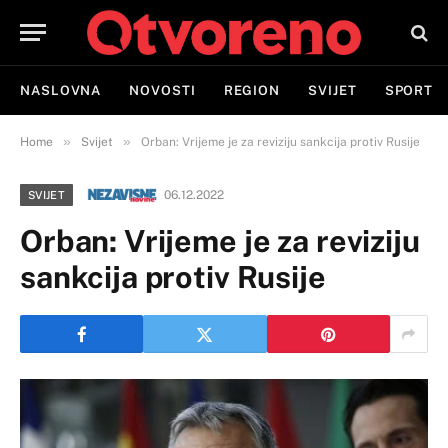
NASLOVNA
NOVOSTI
REGION
SVIJET
SPORT
»
»
Home
Svijet
Orban: Vrijeme je za reviziju sankcija protiv Rusije
06.12.2022
SVIJET
Orban: Vrijeme je za reviziju
sankcija protiv Rusije