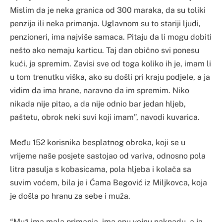
Mislim da je neka granica od 300 maraka, da su toliki
penzija ili neka primanja. Uglavnom su to stariji ljudi,
penzioneri, ima najviše samaca. Pitaju da li mogu dobiti
nešto ako nemaju karticu. Taj dan obično svi ponesu
kući, ja spremim. Zavisi sve od toga koliko ih je, imam li
u tom trenutku viška, ako su došli pri kraju podjele, a ja
vidim da ima hrane, naravno da im spremim. Niko
nikada nije pitao, a da nije odnio bar jedan hljeb,
paštetu, obrok neki suvi koji imam”, navodi kuvarica.
Među 152 korisnika besplatnog obroka, koji se u
vrijeme naše posjete sastojao od variva, odnosno pola
litra pasulja s kobasicama, pola hljeba i kolača sa
suvim voćem, bila je i Ćama Begović iz Miljkovca, koja
je došla po hranu za sebe i muža.
“Muž ima mala primanja, ima onu vojnu naknadu, a ja