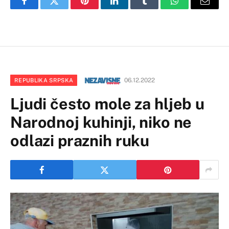
Facebook
Twitter
Pinterest
LinkedIn
Tumblr
WhatsApp
Email
06.12.2022
REPUBLIKA SRPSKA
Ljudi često mole za hljeb u
Narodnoj kuhinji, niko ne
odlazi praznih ruku