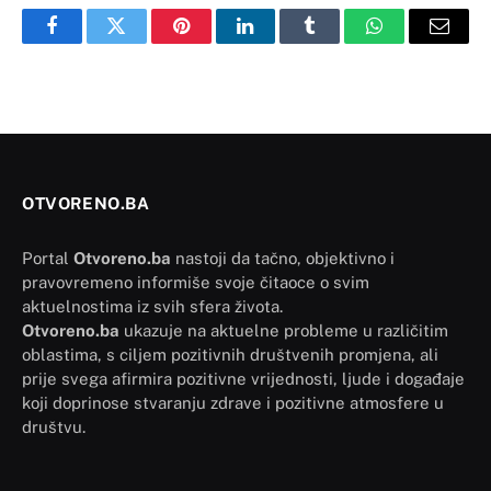
Facebook
Twitter
Pinterest
LinkedIn
Tumblr
WhatsApp
Email
OTVORENO.BA
Portal
Otvoreno.ba
nastoji da tačno, objektivno i
pravovremeno informiše svoje čitaoce o svim
aktuelnostima iz svih sfera života.
Otvoreno.ba
ukazuje na aktuelne probleme u različitim
oblastima, s ciljem pozitivnih društvenih promjena, ali
prije svega afirmira pozitivne vrijednosti, ljude i događaje
koji doprinose stvaranju zdrave i pozitivne atmosfere u
društvu.