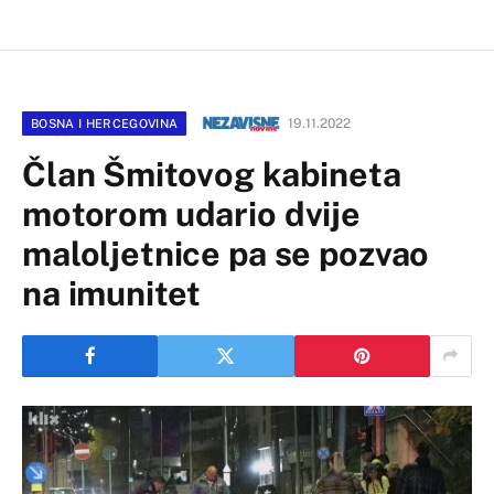
19.11.2022
BOSNA I HERCEGOVINA
Član Šmitovog kabineta
motorom udario dvije
maloljetnice pa se pozvao
na imunitet