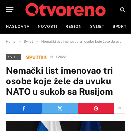
NASLOVNA
NOVOSTI
REGION
SVIJET
SPORT
»
»
Home
Svijet
Nemački list imenovao tri osobe koje žele da uvuku NATO u sukob sa Rusijom
19.11.2022
SVIJET
Nemački list imenovao tri
osobe koje žele da uvuku
NATO u sukob sa Rusijom