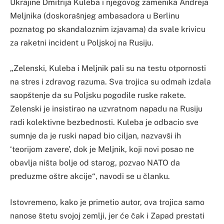
Ukrajine Dmitrija Kuleba i njegovog zamenika Andreja
Meljnika (doskorašnjeg ambasadora u Berlinu
poznatog po skandaloznim izjavama) da svale krivicu
za raketni incident u Poljskoj na Rusiju.
„Zelenski, Kuleba i Meljnik pali su na testu otpornosti
na stres i zdravog razuma. Sva trojica su odmah izdala
saopštenje da su Poljsku pogodile ruske rakete.
Zelenski je insistirao na uzvratnom napadu na Rusiju
radi kolektivne bezbednosti. Kuleba je odbacio sve
sumnje da je ruski napad bio ciljan, nazvavši ih
‘teorijom zavere’, dok je Meljnik, koji novi posao ne
obavlja ništa bolje od starog, pozvao NATO da
preduzme oštre akcije“, navodi se u članku.
Istovremeno, kako je primetio autor, ova trojica samo
nanose štetu svojoj zemlji, jer će čak i Zapad prestati