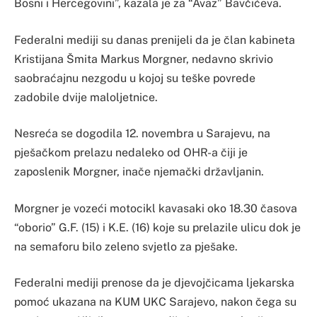
Bosni i Hercegovini”, kazala je za “Avaz” Bavčićeva.
Federalni mediji su danas prenijeli da je član kabineta
Kristijana Šmita Markus Morgner, nedavno skrivio
saobraćajnu nezgodu u kojoj su teške povrede
zadobile dvije maloljetnice.
Nesreća se dogodila 12. novembra u Sarajevu, na
pješačkom prelazu nedaleko od OHR-a čiji je
zaposlenik Morgner, inače njemački državljanin.
Morgner je vozeći motocikl kavasaki oko 18.30 časova
“oborio” G.F. (15) i K.E. (16) koje su prelazile ulicu dok je
na semaforu bilo zeleno svjetlo za pješake.
Federalni mediji prenose da je djevojčicama ljekarska
pomoć ukazana na KUM UKC Sarajevo, nakon čega su