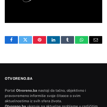
Facebook
Twitter
Pinterest
LinkedIn
Tumblr
WhatsApp
Email
OTVORENO.BA
Portal
Otvoreno.ba
nastoji da tačno, objektivno i
pravovremeno informiše svoje čitaoce o svim
aktuelnostima iz svih sfera života.
Otvoreno.ba
ukazuje na aktuelne probleme u različitim