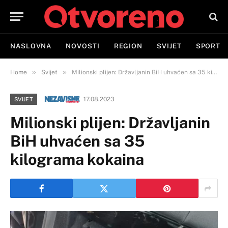
NASLOVNA
NOVOSTI
REGION
SVIJET
SPORT
»
»
Home
Svijet
Milionski plijen: Državljanin BiH uhvaćen sa 35 kilograma kokaina
17.08.2023
SVIJET
Milionski plijen: Državljanin
BiH uhvaćen sa 35
kilograma kokaina