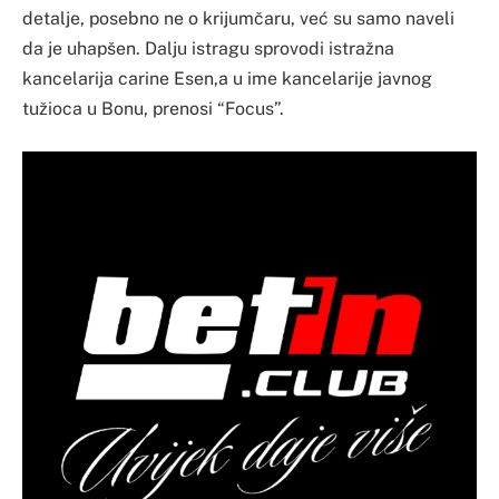
detalje, posebno ne o krijumčaru, već su samo naveli
da je uhapšen. Dalju istragu sprovodi istražna
kancelarija carine Esen,a u ime kancelarije javnog
tužioca u Bonu, prenosi “Focus”.