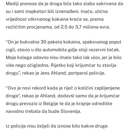
Mediji prenose da je droga bila tako slabo sakrivena da
su i sami inspketori bili iznenađeni. Inače, ulična
vrijednost otkrivenog kokaina kreće se, prema
različitim procjenama, od 2,5 do 3,7 miliona evra.
“On je bukvalno 30 paketa kokaina, spakovanog poput
cigli, stavio u dio automobila gdje stoji rezervni točak.
Moje kolege odavno nisu imale tako lak ulov, jer je bilo
više nego očigledno. Rijetko koji krijumčar tu stavlja
drogu”, rekao je Jens Ahland, portparol policije.
“Ovo je novi rekord kada je riječ o količini zaplijenjene
droge”, rekao je Ahland, dodavši samo da je krijumčar
drogu prevozio iz Belgije te da je krajnje odredište
navodno trebala da bude Slovenija.
Iz policije nisu željeli da iznose bilo kakve druge