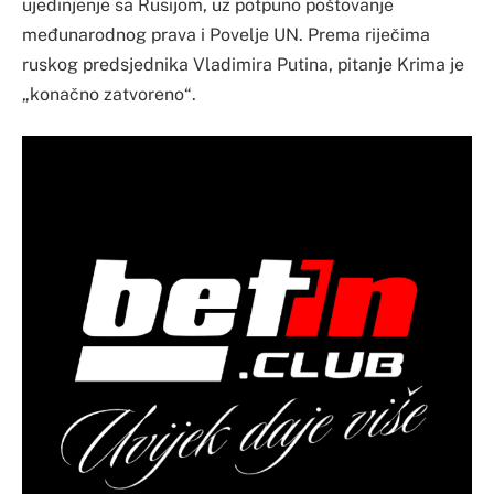
ujedinjenje sa Rusijom, uz potpuno poštovanje
međunarodnog prava i Povelje UN. Prema riječima
ruskog predsjednika Vladimira Putina, pitanje Krima je
„konačno zatvoreno“.