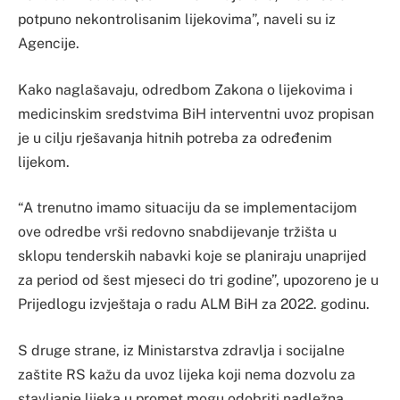
potpuno nekontrolisanim lijekovima”, naveli su iz
Agencije.
Kako naglašavaju, odredbom Zakona o lijekovima i
medicinskim sredstvima BiH interventni uvoz propisan
je u cilju rješavanja hitnih potreba za određenim
lijekom.
“A trenutno imamo situaciju da se implementacijom
ove odredbe vrši redovno snabdijevanje tržišta u
sklopu tenderskih nabavki koje se planiraju unaprijed
za period od šest mjeseci do tri godine”, upozoreno je u
Prijedlogu izvještaja o radu ALM BiH za 2022. godinu.
S druge strane, iz Ministarstva zdravlja i socijalne
zaštite RS kažu da uvoz lijeka koji nema dozvolu za
stavljanje lijeka u promet mogu odobriti nadležna