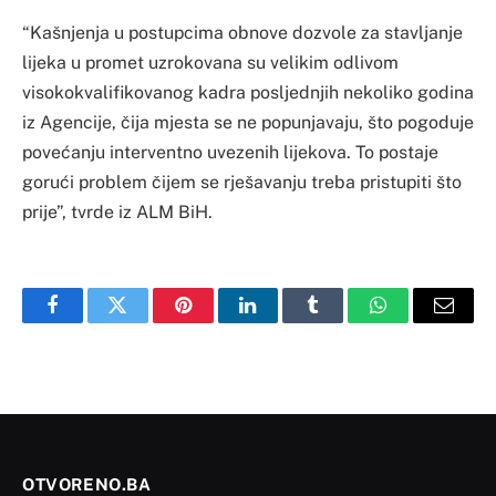
“Kašnjenja u postupcima obnove dozvole za stavljanje
lijeka u promet uzrokovana su velikim odlivom
visokokvalifikovanog kadra posljednjih nekoliko godina
iz Agencije, čija mjesta se ne popunjavaju, što pogoduje
povećanju interventno uvezenih lijekova. To postaje
gorući problem čijem se rješavanju treba pristupiti što
prije”, tvrde iz ALM BiH.
Facebook
Twitter
Pinterest
LinkedIn
Tumblr
WhatsApp
Email
OTVORENO.BA