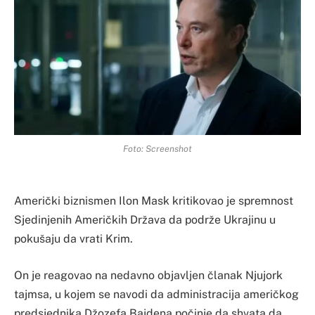
Foto: Screenshot
Američki biznismen Ilon Mask kritikovao je spremnost
Sjedinjenih Američkih Država da podrže Ukrajinu u
pokušaju da vrati Krim.
On je reagovao na nedavno objavljen članak Njujork
tajmsa, u kojem se navodi da administracija američkog
predsjednika Džozefa Bajdena počinje da shvata da