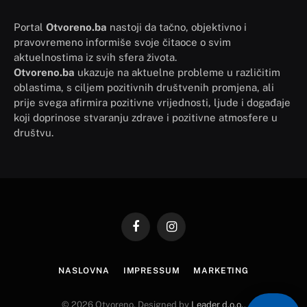
Portal
Otvoreno.ba
nastoji da tačno, objektivno i
pravovremeno informiše svoje čitaoce o svim
aktuelnostima iz svih sfera života.
Otvoreno.ba
ukazuje na aktuelne probleme u različitim
oblastima, s ciljem pozitivnih društvenih promjena, ali
prije svega afirmira pozitivne vrijednosti, ljude i događaje
koji doprinose stvaranju zdrave i pozitivne atmosfere u
društvu.
Facebook
Instagram
NASLOVNA
IMPRESSUM
MARKETING
© 2026 Otvoreno. Designed by
Leader d.o.o.
.