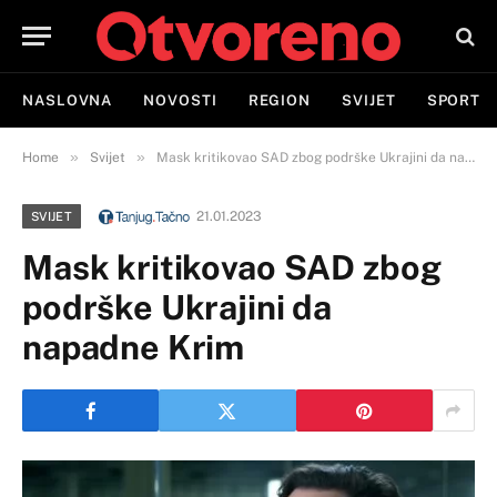
NASLOVNA
NOVOSTI
REGION
SVIJET
SPORT
»
»
Home
Svijet
Mask kritikovao SAD zbog podrške Ukrajini da napadne Krim
21.01.2023
SVIJET
Mask kritikovao SAD zbog
podrške Ukrajini da
napadne Krim