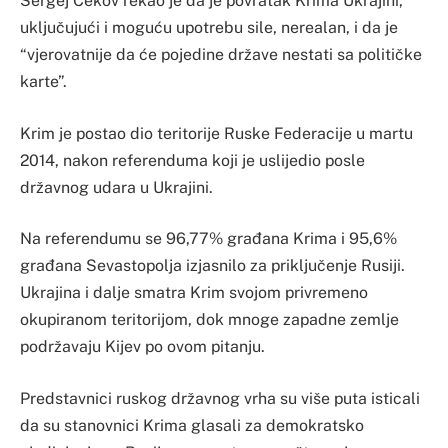
Sergej Cekov rekao je da je povratak Krima Ukrajini,
uključujući i moguću upotrebu sile, nerealan, i da je
“vjerovatnije da će pojedine države nestati sa političke
karte”.
Krim je postao dio teritorije Ruske Federacije u martu
2014, nakon referenduma koji je uslijedio posle
državnog udara u Ukrajini.
Na referendumu se 96,77% građana Krima i 95,6%
građana Sevastopolja izjasnilo za priključenje Rusiji.
Ukrajina i dalje smatra Krim svojom privremeno
okupiranom teritorijom, dok mnoge zapadne zemlje
podržavaju Kijev po ovom pitanju.
Predstavnici ruskog državnog vrha su više puta isticali
da su stanovnici Krima glasali za demokratsko