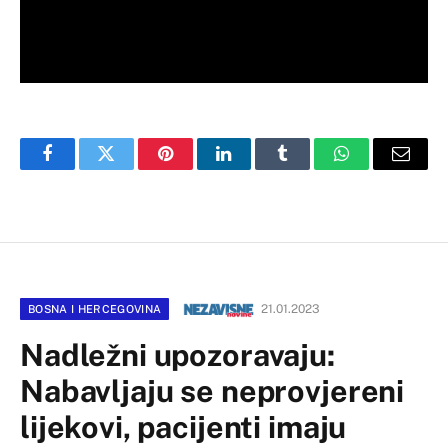
Facebook
Twitter
Pinterest
LinkedIn
Tumblr
WhatsApp
Email
21.01.2023
BOSNA I HERCEGOVINA
Nadležni upozoravaju:
Nabavljaju se neprovjereni
lijekovi, pacijenti imaju