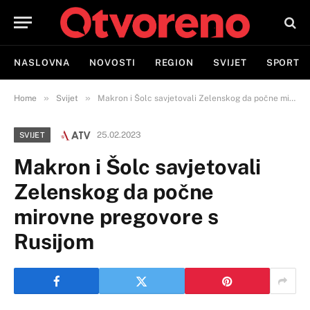
NASLOVNA
NOVOSTI
REGION
SVIJET
SPORT
»
»
Home
Svijet
Makron i Šolc savjetovali Zelenskog da počne mirovne pregovore s Rusijom
25.02.2023
SVIJET
Makron i Šolc savjetovali
Zelenskog da počne
mirovne pregovore s
Rusijom