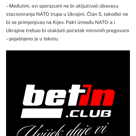
– Međutim, ovi sporazumi ne bi uključivali obavezu
stacioniranja NATO trupa u Ukrajini. Član 5. također ne
bi se primjenjivao na Kijev. Pakt između NATO-a i
Ukrajine trebao bi olakšati početak mirovnih pregovora
– pojašnjeno je u tekstu.