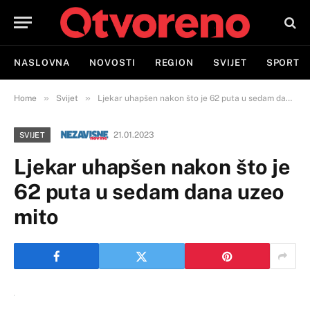
NASLOVNA
NOVOSTI
REGION
SVIJET
SPORT
»
»
Home
Svijet
Ljekar uhapšen nakon što je 62 puta u sedam dana uzeo mito
21.01.2023
SVIJET
Ljekar uhapšen nakon što je
62 puta u sedam dana uzeo
mito