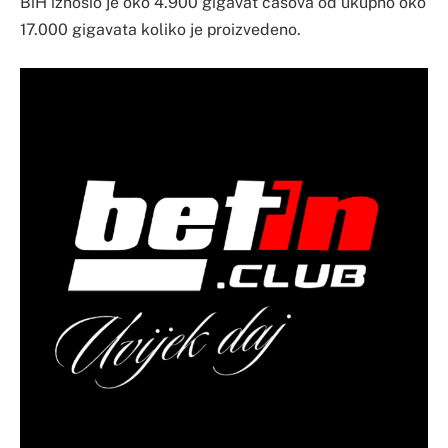
BiH iznosio je oko 4.900 gigavat časova od ukupno oko
17.000 gigavata koliko je proizvedeno.