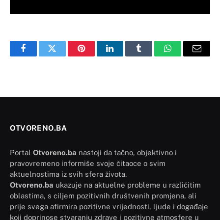
Facebook
Twitter
Pinterest
LinkedIn
Tumblr
WhatsApp
Email
OTVORENO.BA
Portal
Otvoreno.ba
nastoji da tačno, objektivno i
pravovremeno informiše svoje čitaoce o svim
aktuelnostima iz svih sfera života.
Otvoreno.ba
ukazuje na aktuelne probleme u različitim
oblastima, s ciljem pozitivnih društvenih promjena, ali
prije svega afirmira pozitivne vrijednosti, ljude i događaje
koji doprinose stvaranju zdrave i pozitivne atmosfere u