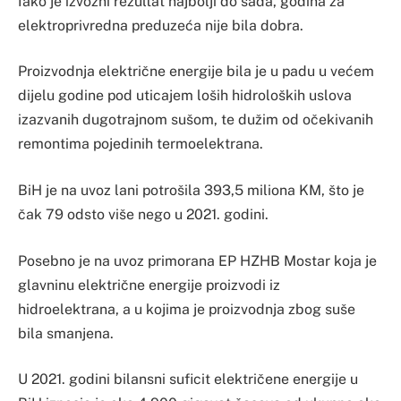
Iako je izvozni rezultat najbolji do sada, godina za
elektroprivredna preduzeća nije bila dobra.
Proizvodnja električne energije bila je u padu u većem
dijelu godine pod uticajem loših hidroloških uslova
izazvanih dugotrajnom sušom, te dužim od očekivanih
remontima pojedinih termoelektrana.
BiH je na uvoz lani potrošila 393,5 miliona KM, što je
čak 79 odsto više nego u 2021. godini.
Posebno je na uvoz primorana EP HZHB Mostar koja je
glavninu električne energije proizvodi iz
hidroelektrana, a u kojima je proizvodnja zbog suše
bila smanjena.
U 2021. godini bilansni suficit električene energije u