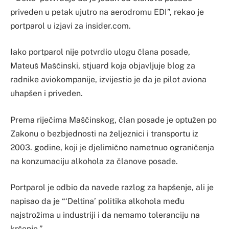
priveden u petak ujutro na aerodromu EDI”, rekao je
portparol u izjavi za insider.com.
Iako portparol nije potvrdio ulogu člana posade,
Mateuš Maščinski, stjuard koja objavljuje blog za
radnike aviokompanije, izvijestio je da je pilot aviona
uhapšen i priveden.
Prema riječima Maščinskog, član posade je optužen po
Zakonu o bezbjednosti na željeznici i transportu iz
2003. godine, koji je djelimično nametnuo ograničenja
na konzumaciju alkohola za članove posade.
Portparol je odbio da navede razlog za hapšenje, ali je
napisao da je “‘Deltina’ politika alkohola među
najstrožima u industriji i da nemamo toleranciju na
kršenje.”