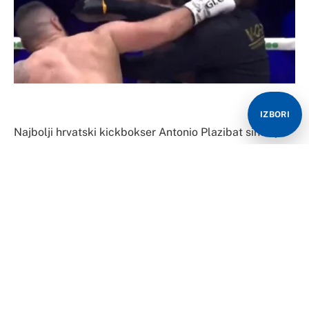
IZBORI
Najbolji hrvatski kickbokser Antonio Plazibat sinoć je
doživio najteži poraz u karijeri, a u meču je nokautirao
sudiju Edwarda Strijkerta.
Plazibat je propustio šansu da postane privremeni
prvak u teškoj kategoriji prestižne organizacije Glory,
pošto ga je u petoj rundi nokautirao Tariq Osoro,
nizozemski borac porijeklom iz Nigerije.
Najbolji hrvatski borac Antonio Plazibat doživio