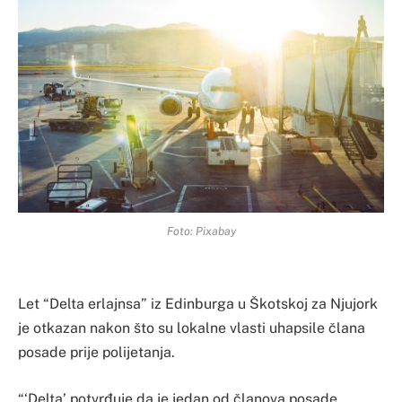
Foto: Pixabay
Let “Delta erlajnsa” iz Edinburga u Škotskoj za Njujork
je otkazan nakon što su lokalne vlasti uhapsile člana
posade prije polijetanja.
“‘Delta’ potvrđuje da je jedan od članova posade