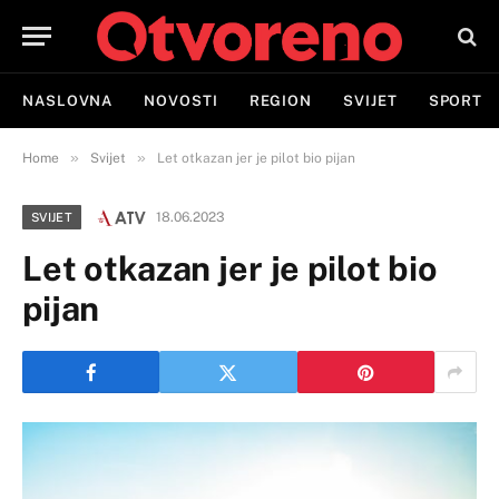
NASLOVNA
NOVOSTI
REGION
SVIJET
SPORT
»
»
Home
Svijet
Let otkazan jer je pilot bio pijan
18.06.2023
SVIJET
Let otkazan jer je pilot bio
pijan