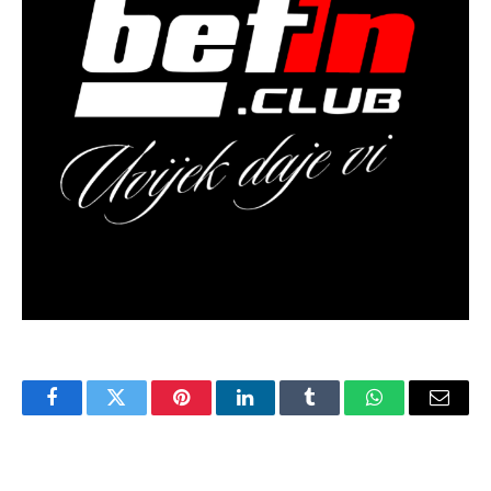
Facebook
Twitter
Pinterest
LinkedIn
Tumblr
WhatsApp
Email