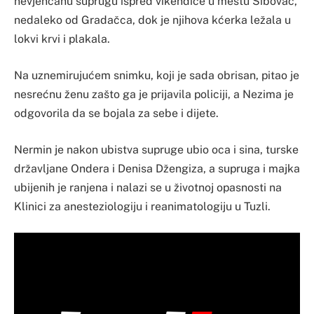
nevjenčanu suprugu ispred vikendice u mestu Sibovac,
nedaleko od Gradačca, dok je njihova kćerka ležala u
lokvi krvi i plakala.
Na uznemirujućem snimku, koji je sada obrisan, pitao je
nesrećnu ženu zašto ga je prijavila policiji, a Nezima je
odgovorila da se bojala za sebe i dijete.
Nermin je nakon ubistva supruge ubio oca i sina, turske
državljane Ondera i Denisa Džengiza, a supruga i majka
ubijenih je ranjena i nalazi se u životnoj opasnosti na
Klinici za anesteziologiju i reanimatologiju u Tuzli.