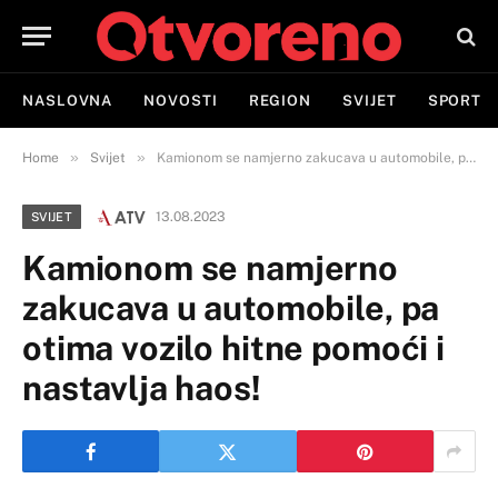
NASLOVNA
NOVOSTI
REGION
SVIJET
SPORT
»
»
Home
Svijet
Kamionom se namjerno zakucava u automobile, pa otima vozilo hitne pomoći i nastavlja haos!
13.08.2023
SVIJET
Kamionom se namjerno
zakucava u automobile, pa
otima vozilo hitne pomoći i
nastavlja haos!