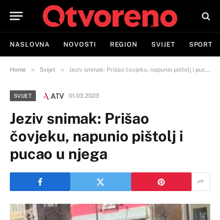
NASLOVNA
NOVOSTI
REGION
SVIJET
SPORT
»
»
Home
Svijet
Jeziv snimak: Prišao čovjeku, napunio pištolj i pucao u njega
01.03.2023
SVIJET
Jeziv snimak: Prišao
čovjeku, napunio pištolj i
pucao u njega