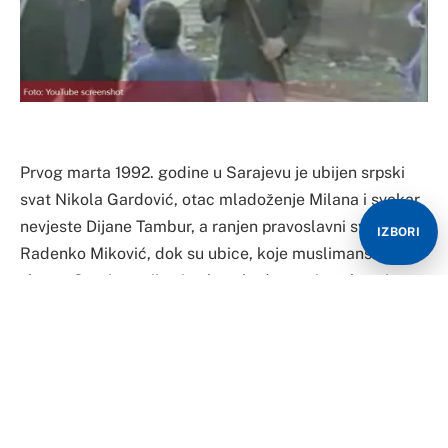
Prvog marta 1992. godine u Sarajevu je ubijen srpski
svat Nikola Gardović, otac mladoženje Milana i svekar
nevjeste Dijane Tambur, a ranjen pravoslavni sveštenik
IZBORI
Radenko Miković, dok su ubice, koje muslimanska
vlast u Sarajevu nije ni pokušala da pravično kazni,
spalile srpsku zastavu.
Protiv Nikolnog ubice, Rasima Delalića Ćele, tek
početkom 2006. godine Kantonalno tužilaštvo u
Sarajevu pokrenulo je sudski proces, koji nikada nije
okončan, jer je ovaj zločinac ubijen 2008. godine u