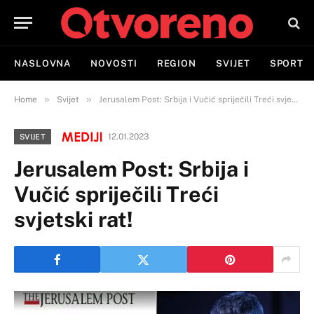
NASLOVNA
NOVOSTI
REGION
SVIJET
SPORT
»
»
Home
Svijet
Jerusalem Post: Srbija i Vučić spriječili Treći svjetski rat!
12.01.2023
SVIJET
Jerusalem Post: Srbija i
Vučić spriječili Treći
svjetski rat!