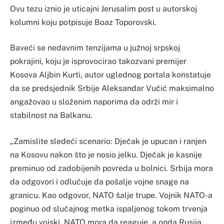
Ovu tezu iznio je uticajni Jerusalim post u autorskoj
kolumni koju potpisuje Boaz Toporovski.
Baveći se nedavnim tenzijama u južnoj srpskoj
pokrajini, koju je isprovocirao takozvani premijer
Kosova Aljbin Kurti, autor uglednog portala konstatuje
da se predsjednik Srbije Aleksandar Vučić maksimalno
angažovao u složenim naporima da održi mir i
stabilnost na Balkanu.
„Zamislite sledeći scenario: Dječak je upucan i ranjen
na Kosovu nakon što je nosio jelku. Dječak je kasnije
preminuo od zadobijenih povreda u bolnici. Srbija mora
da odgovori i odlučuje da pošalje vojne snage na
granicu. Kao odgovor, NATO šalje trupe. Vojnik NATO-a
poginuo od slučajnog metka ispaljenog tokom trvenja
između vojski. NATO mora da reaguje, a onda Rusija