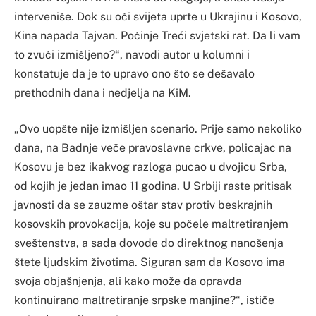
interveniše. Dok su oči svijeta uprte u Ukrajinu i Kosovo,
Kina napada Tajvan. Počinje Treći svjetski rat. Da li vam
to zvuči izmišljeno?“, navodi autor u kolumni i
konstatuje da je to upravo ono što se dešavalo
prethodnih dana i nedjelja na KiM.
„Ovo uopšte nije izmišljen scenario. Prije samo nekoliko
dana, na Badnje veče pravoslavne crkve, policajac na
Kosovu je bez ikakvog razloga pucao u dvojicu Srba,
od kojih je jedan imao 11 godina. U Srbiji raste pritisak
javnosti da se zauzme oštar stav protiv beskrajnih
kosovskih provokacija, koje su počele maltretiranjem
sveštenstva, a sada dovode do direktnog nanošenja
štete ljudskim životima. Siguran sam da Kosovo ima
svoja objašnjenja, ali kako može da opravda
kontinuirano maltretiranje srpske manjine?“, ističe