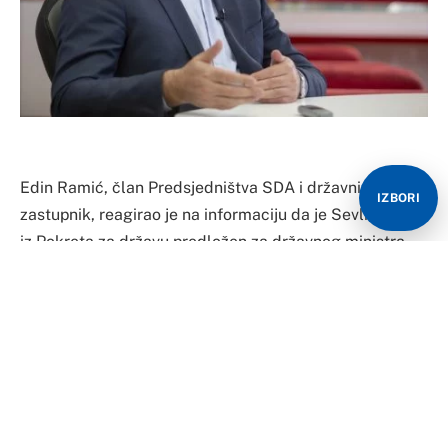
Edin Ramić, član Predsjedništva SDA i državni
IZBORI
zastupnik, reagirao je na informaciju da je Sevlid Hurtić
iz Pokreta za državu predložen za državnog ministra.
Podsjetimo, SNSD i SDP su usaglasili stavove oko
pozicije ministra za ljudska prava i izbjeglice u Vijeću
ministara BiH predloživši da tu poziciju zauzme Sevlid
Hurtić iz stranke Bosanskohercegovački Zeleni, koja je
na izborima bila dio “Pokreta za državu”.