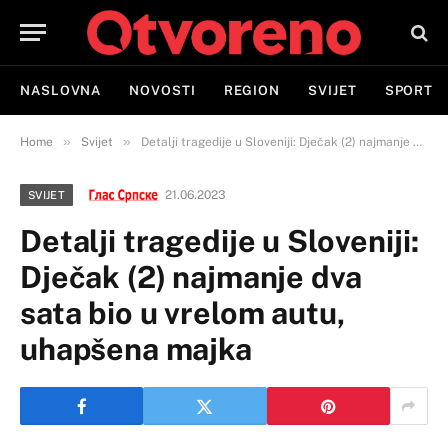
NASLOVNA
NOVOSTI
REGION
SVIJET
SPORT
»
»
Home
Svijet
Detalji tragedije u Sloveniji: Dječak (2) najmanje dva sata bio u vrelom autu, uhapšena majka
21.06.2023
SVIJET
Detalji tragedije u Sloveniji:
Dječak (2) najmanje dva
sata bio u vrelom autu,
uhapšena majka