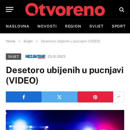
NASLOVNA
NOVOSTI
REGION
SVIJET
SPORT
»
»
Home
Svijet
Desetoro ubijenih u pucnjavi (VIDEO)
23.01.2023
SVIJET
Desetoro ubijenih u pucnjavi
(VIDEO)