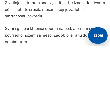
Životinja se trebala onesvijestiti, ali je iznenada otvorila
oči, ustala te srušila mesara, koji je zadobio
smrtonosnu povredu.
Svinja ga je u klaonici oborila na pod, a pritom se on
povrijedio nožem za meso. Zadobio je ranu duboku 15
IZBORI
centimetara.
Kolega koji je pronašao mesara bez svijesti i sa
satarom u ruci rekao je da je 61-godišnjak povredu
zadobio u predjelu nogu. U bolnici je preminuo od
posljedica ranjavanja. Istraga je u toku, prenosi
Index.hr.