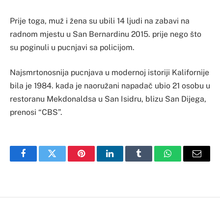
Prije toga, muž i žena su ubili 14 ljudi na zabavi na
radnom mjestu u San Bernardinu 2015. prije nego što
su poginuli u pucnjavi sa policijom.
Najsmrtonosnija pucnjava u modernoj istoriji Kalifornije
bila je 1984. kada je naoružani napadač ubio 21 osobu u
restoranu Mekdonaldsa u San Isidru, blizu San Dijega,
prenosi “CBS”.
Facebook
Twitter
Pinterest
LinkedIn
Tumblr
WhatsApp
Email