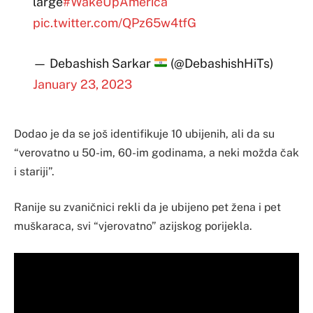
large
#WakeUpAmerica
pic.twitter.com/QPz65w4tfG
— Debashish Sarkar
(@DebashishHiTs)
January 23, 2023
Dodao je da se još identifikuje 10 ubijenih, ali da su
“verovatno u 50-im, 60-im godinama, a neki možda čak
i stariji”.
Ranije su zvaničnici rekli da je ubijeno pet žena i pet
muškaraca, svi “vjerovatno” azijskog porijekla.