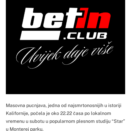
Masovna pucnjava, jedna od najsmrtonosnijih u istoriji
Kalifornije, počela je oko 22.22 časa po lokalnom
vremenu u subotu u popularnom plesnom studiju “Star”
u Monterej parku.