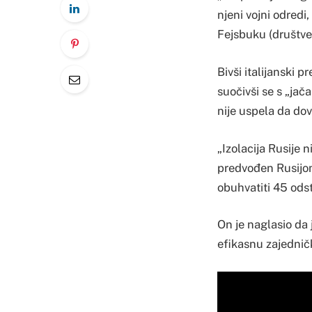
njeni vojni odredi
Fejsbuku (društve
Bivši italijanski 
suočivši se s „jač
nije uspela da dov
„Izolacija Rusije 
predvođen Rusijom
obuhvatiti 45 ods
On je naglasio da
efikasnu zajedničk