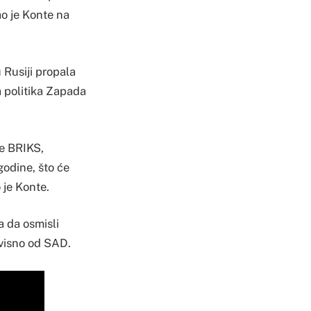
ao je Konte na
u Rusiji propala
a politika Zapada
pe BRIKS,
odine, što će
 je Konte.
a da osmisli
avisno od SAD.