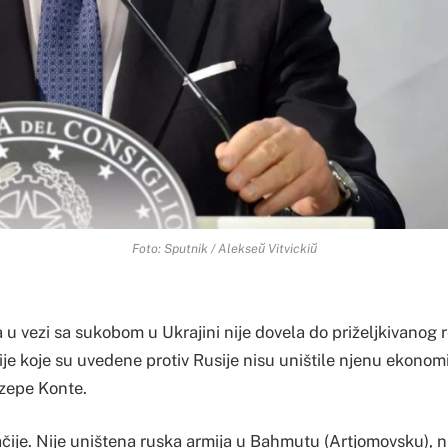
Foto: Sputnik / Alekseй Vitvickiй
u vezi sa sukobom u Ukrajini nije dovela do priželjkivanog r
 koje su uvedene protiv Rusije nisu uništile njenu ekonomiju,
uzepe Konte.
čije. Nije uništena ruska armija u Bahmutu (Artjomovsku), ni