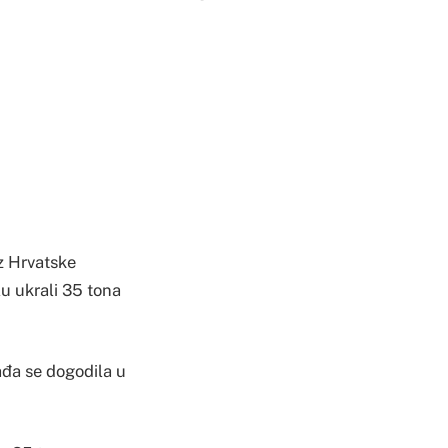
iz Hrvatske
lu ukrali 35 tona
ađa se dogodila u