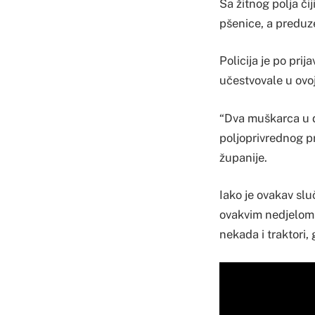
Sa žitnog polja či
pšenice, a preduze
Policija je po prij
učestvovale u ovoj
“Dva muškarca u d
poljoprivrednog p
županije.
Iako je ovakav slu
ovakvim nedjelom 
nekada i traktori, 