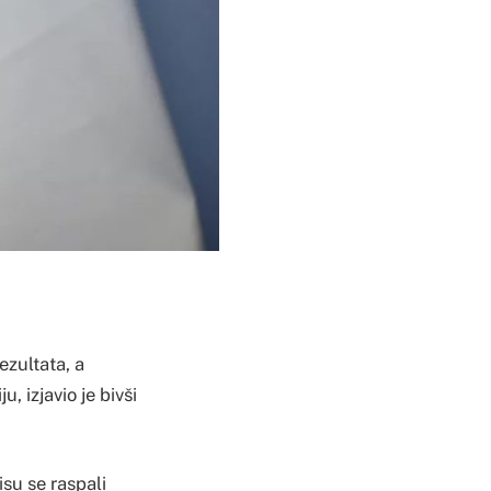
ezultata, a
 izjavio je bivši
su se raspali