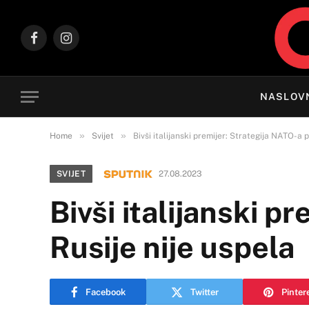
Facebook
Instagram
NASLOV
»
»
Home
Svijet
Bivši italijanski premijer: Strategija NATO-a p
SVIJET
27.08.2023
Bivši italijanski p
Rusije nije uspela
Facebook
Twitter
Pinter