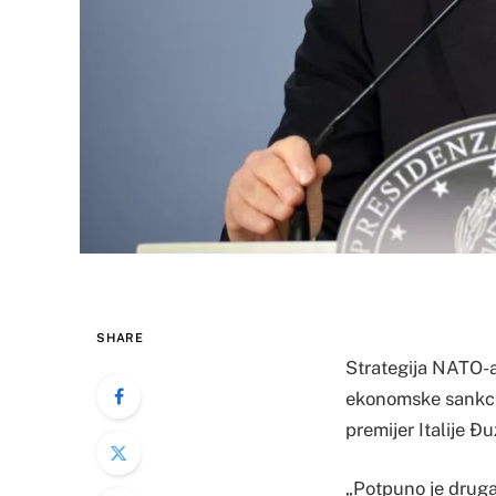
SHARE
Strategija NATO-a 
ekonomske sankcije
premijer Italije Đ
„Potpuno je druga