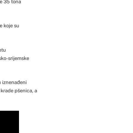
je 35 tona
be koje su
etu
sko-srijemske
su iznenađeni
 krade pšenica, a