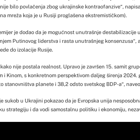
, nije bilo povlačenja zbog ukrajinske kontraofanzive“, napis
na mreža koja je u Rusiji proglašena ekstremističkom).
premijer je dodao da je mogućnost unutrašnje destabilizacije 
anjem Putinovog liderstva i rasta unutrašnjeg konsenzusa“, 
ede do izolacije Rusije.
nikako nije postala realnost. Upravo je završen 15. samit gru
 i Kinom, s konkretnom perspektivom daljeg širenja 2024. g
to stanovništva planete i 38,2 odsto svetskog BDP-a“, naveo
 je sukob u Ukrajini pokazao da je Evropska unija nesposobn
u strategiju i da vodi samostalnu politiku i ekonomiju, nez