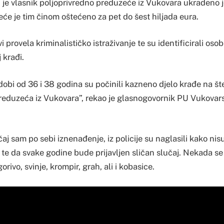
ji je vlasnik poljoprivredno preduzeće iz Vukovara ukradeno 
će je tim činom oštećeno za pet do šest hiljada eura.
avi provela kriminalističko istraživanje te su identificirali oso
 krađi.
obi od 36 i 38 godina su počinili kazneno djelo krađe na št
reduzeća iz Vukovara”, rekao je glasnogovornik PU Vukovar
čaj sam po sebi iznenađenje, iz policije su naglasili kako ni
te da svake godine bude prijavljen sličan slučaj. Nekada se
gorivo, svinje, krompir, grah, ali i kobasice.