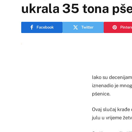
ukrala 35 tona pš
Facebook
Twitter
Pinter
Iako su decenijama
iznenadio je mnoge
pšenice.
Ovaj slučaj krađe
julu u vrijeme žetv