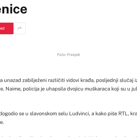
enice
est
Foto: Freepik
 unazad zabilježeni različiti vidovi krađa, posljednji slučaj 
. Naime, policija je uhapsila dvojicu muškaraca koji su u ju
 dogodio se u slavonskom selu Ludvinci, a kako piše RTL, kr
e.