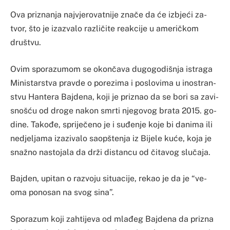
Ova pri­zna­nja naj­vje­ro­va­tni­je znače da će iz­bjeći za­
tvor, što je iza­zva­lo ra­zličite rea­kci­je u ame­ričkom
druš­tvu.
Ovim spo­ra­zu­mom se okončava du­go­go­diš­nja is­tra­ga
Mi­nis­tar­stva prav­de o po­re­zi­ma i po­slo­vi­ma u inos­tran­
stvu Han­te­ra Baj­de­na, ko­ji je pri­znao da se bo­ri sa za­vi­
snošću od dro­ge na­kon smrti nje­go­vog bra­ta 2015. go­
di­ne. Ta­kođe, spri­ječeno je i suđenje ko­je bi da­ni­ma ili
ne­dje­lja­ma iza­zi­va­lo sa­op­šte­nja iz Bi­je­le kuće, ko­ja je
snažno nas­to­ja­la da drži dis­tan­cu od čita­vog slučaja.
Baj­den, upi­tan o ra­zvo­ju si­tu­aci­je, re­kao je da je “ve­
oma po­no­san na svog si­na”.
Spo­ra­zum ko­ji za­hti­je­va od mlađeg Baj­de­na da pri­zna