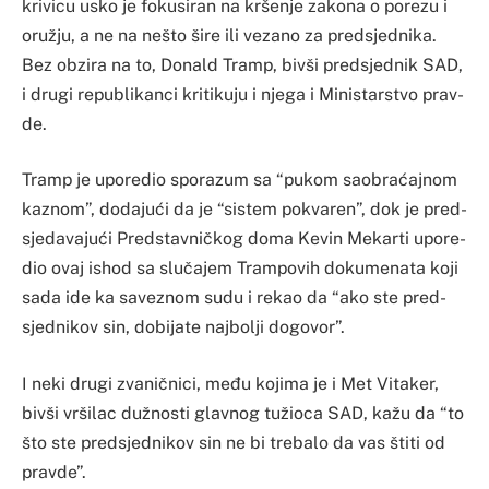
kri­vi­cu us­ko je fo­ku­si­ran na krše­nje za­ko­na o po­re­zu i
oružju, a ne na ne­što ši­re ili ve­za­no za pred­sje­dni­ka.
Bez ob­zi­ra na to, Do­nald Tramp, biv­ši pred­sje­dnik SAD,
i dru­gi re­pu­bli­kan­ci kri­ti­ku­ju i nje­ga i Mi­nis­tar­stvo prav­
de.
Tramp je upo­re­dio spo­ra­zum sa “pu­kom sao­braćaj­nom
ka­znom”, do­da­jući da je “sis­tem po­kva­ren”, dok je pred­
sje­da­va­jući Pred­sta­vničkog do­ma Ke­vin Me­kar­ti upo­re­
dio ovaj is­hod sa slučajem Tram­po­vih do­ku­me­na­ta ko­ji
sa­da ide ka sa­ve­znom su­du i re­kao da “ako ste pred­
sje­dni­kov sin, do­bi­ja­te naj­bo­lji do­go­vor”.
I ne­ki dru­gi zva­nični­ci, među ko­ji­ma je i Met Vi­ta­ker,
biv­ši vrši­lac dužnos­ti gla­vnog tužioca SAD, kažu da “to
što ste pred­sje­dni­kov sin ne bi tre­ba­lo da vas šti­ti od
prav­de”.