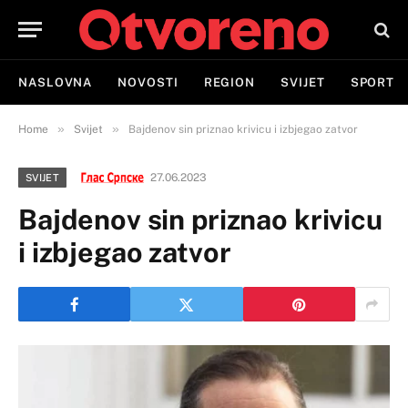
NASLOVNA
NOVOSTI
REGION
SVIJET
SPORT
»
»
Home
Svijet
Baj­de­nov sin pri­zna­o kri­vi­cu i izbjegao zatvor
27.06.2023
SVIJET
Baj­de­nov sin pri­zna­o kri­vi­cu
i izbjegao zatvor