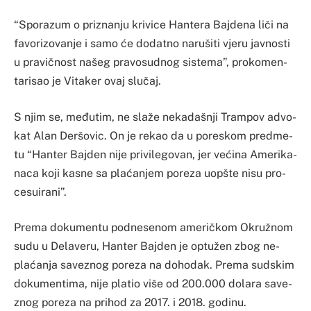
“Spo­ra­zum o pri­zna­nju kri­vi­ce Han­te­ra Baj­de­na liči na
fa­vo­ri­zo­va­nje i sa­mo će do­da­tno na­ru­ši­ti vje­ru ja­vnos­ti
u pra­vičnost na­šeg pra­vo­su­dnog sis­te­ma”, pro­ko­men­
ta­ri­sao je Vi­ta­ker ovaj slučaj.
S njim se, međutim, ne slaže ne­ka­daš­nji Tram­pov advo­
kat Alan Der­šo­vic. On je re­kao da u po­res­kom pre­dme­
tu “Han­ter Baj­den ni­je pri­vi­le­go­van, jer većina Ame­ri­ka­
na­ca ko­ji ka­sne sa plaćanjem po­re­za uop­šte ni­su pro­
ce­su­ira­ni”.
Pre­ma do­ku­men­tu po­dne­se­nom ame­ričkom Okružnom
su­du u De­la­ve­ru, Han­ter Baj­den je op­tužen zbog ne­
plaćanja sa­ve­znog po­re­za na do­ho­dak. Pre­ma sud­skim
do­ku­men­tima, ni­je pla­tio vi­še od 200.000 do­la­ra sa­ve­
znog po­re­za na pri­hod za 2017. i 2018. go­di­nu.