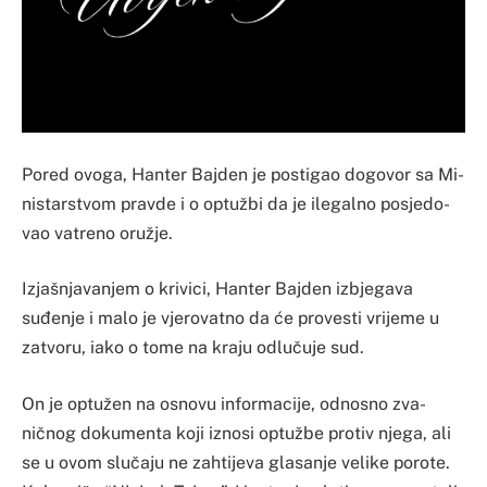
Po­red ovo­ga, Han­ter Baj­den je pos­ti­gao do­go­vor sa Mi­
nis­tar­stvom prav­de i o op­tužbi da je ile­gal­no po­sje­do­
vao va­tre­no oružje.
Izjaš­nja­va­njem o kri­vi­ci, Han­ter Baj­den iz­bje­ga­va
suđenje i ma­lo je vje­ro­va­tno da će pro­ves­ti vri­je­me u
za­tvo­ru, iako o to­me na kra­ju odlučuje sud.
On je op­tužen na osno­vu in­for­ma­ci­je, odno­sno zva­
ničnog do­ku­men­ta ko­ji izno­si op­tužbe pro­tiv nje­ga, ali
se u ovom slučaju ne za­hti­je­va gla­sa­nje ve­li­ke po­ro­te.