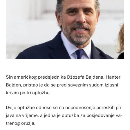
Sin američkog predsjednika Džozefa Bajdena, Hanter
Bajden, pristao je da se pred saveznim sudom izjasni
krivim po tri optužbe.
Dvi­je op­tužbe odno­se se na ne­po­dno­še­nje po­res­kih pri­
ja­va na vri­je­me, a je­dna je op­tužba za po­sje­do­va­nje va­
tre­nog oružja.