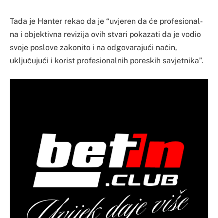
Ta­da je Han­ter re­kao da je “uvje­ren da će pro­fe­si­onal­
na i obje­kti­vna re­vi­zi­ja ovih stva­ri po­ka­za­ti da je vo­dio
svo­je po­slo­ve za­ko­ni­to i na od­go­va­ra­jući način,
uključujući i ko­rist pro­fe­si­onal­nih po­res­kih sa­vje­tni­ka”.