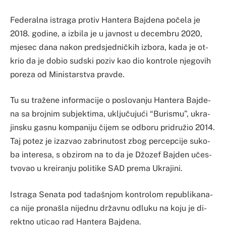
Fe­de­ral­na is­tra­ga pro­tiv Han­te­ra Baj­de­na počela je
2018. go­di­ne, a izbi­la je u ja­vnost u de­cem­bru 2020,
mje­sec da­na na­kon pred­sje­dničkih izbo­ra, ka­da je ot­
krio da je do­bio sud­ski po­ziv kao dio kon­tro­le nje­go­vih
po­re­za od Mi­nis­tar­stva prav­de.
Tu su tražene in­for­ma­ci­je o po­slo­va­nju Han­te­ra Baj­de­
na sa broj­nim su­bje­kti­ma, uključujući “Bu­ri­smu”, ukra­
jin­sku ga­snu kom­pa­ni­ju čijem se odbo­ru pri­družio 2014.
Taj po­tez je iza­zvao za­bri­nu­tost zbog per­cep­ci­je su­ko­
ba in­te­re­sa, s ob­zi­rom na to da je Džozef Baj­den učes­
tvo­vao u kre­ira­nju po­li­ti­ke SAD pre­ma Ukra­ji­ni.
Is­tra­ga Se­na­ta pod ta­daš­njom kon­tro­lom re­pu­bli­ka­na­
ca ni­je pro­na­šla ni­je­dnu drža­vnu odlu­ku na ko­ju je di­
rek­tno uti­cao rad Han­te­ra Baj­de­na.