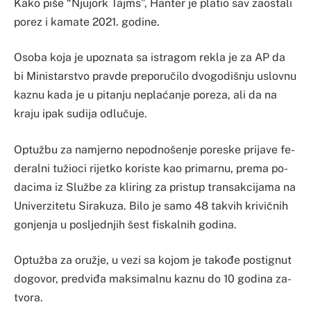
Ka­ko pi­še “Njujork Tajms”, Han­ter je pla­tio sav za­os­ta­li
po­rez i ka­ma­te 2021. go­di­ne.
Oso­ba ko­ja je upo­zna­ta sa is­tra­gom re­kla je za AP da
bi Mi­nis­tar­stvo prav­de pre­po­ručilo dvo­go­diš­nju uslo­vnu
ka­znu ka­da je u pi­ta­nju ne­plaćanje po­re­za, ali da na
kra­ju ipak su­di­ja odlučuje.
Op­tužbu za na­mjer­no ne­po­dno­še­nje po­res­ke pri­ja­ve fe­
de­ral­ni tužioci ri­jet­ko ko­ris­te kao pri­mar­nu, pre­ma po­
da­ci­ma iz Službe za kli­ring za pris­tup tran­sa­kci­ja­ma na
Uni­ver­zi­te­tu Si­ra­ku­za. Bi­lo je sa­mo 48 ta­kvih kri­vičnih
go­nje­nja u po­slje­dnjih šest fis­kal­nih go­di­na.
Op­tužba za oružje, u ve­zi sa ko­jom je ta­kođe pos­ti­gnut
do­go­vor, pre­dviđa ma­ksi­mal­nu ka­znu do 10 go­di­na za­
tvo­ra.