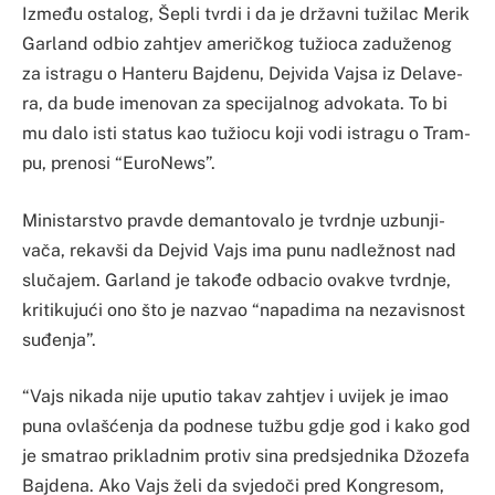
Između os­ta­log, Še­pli tvrdi i da je drža­vni tužilac Me­rik
Gar­land odbio zah­tjev ame­ričkog tužioca za­duženog
za is­tra­gu o Han­te­ru Baj­de­nu, Dej­vi­da Vaj­sa iz De­la­ve­
ra, da bu­de ime­no­van za spe­ci­jal­nog advo­ka­ta. To bi
mu da­lo is­ti sta­tus kao tužiocu ko­ji vo­di is­tra­gu o Tram­
pu, prenosi “EuroNews”.
Mi­nis­tar­stvo prav­de de­man­to­va­lo je tvrdnje uzbu­nji­
vača, re­kav­ši da Dej­vid Vajs ima pu­nu na­dležnost nad
slučajem. Gar­land je ta­kođe odba­cio ova­kve tvrdnje,
kri­ti­ku­jući ono što je na­zvao “na­pa­di­ma na ne­za­vi­snost
suđenja”.
“Vajs ni­ka­da ni­je upu­tio ta­kav zah­tjev i uvi­jek je imao
pu­na ovlašćenja da po­dne­se tužbu gdje god i ka­ko god
je sma­trao pri­kla­dnim pro­tiv si­na pred­sje­dni­ka Džoze­fa
Baj­de­na. Ako Vajs želi da svje­doči pred Kon­gre­som,