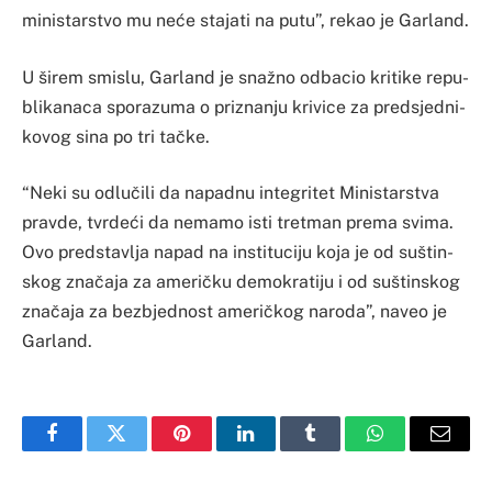
mi­nis­tar­stvo mu neće sta­ja­ti na pu­tu”, re­kao je Gar­land.
U ši­rem smi­slu, Gar­land je snažno odba­cio kri­ti­ke re­pu­
bli­ka­na­ca spo­ra­zu­ma o pri­zna­nju kri­vi­ce za pred­sje­dni­
ko­vog si­na po tri tačke.
“Ne­ki su odlučili da na­pa­dnu in­te­gri­tet Mi­nis­tar­stva
prav­de, tvrdeći da ne­ma­mo is­ti tre­tman pre­ma svi­ma.
Ovo pred­stav­lja na­pad na in­sti­tu­ci­ju ko­ja je od su­štin­
skog značaja za ame­ričku de­mo­kra­ti­ju i od su­štin­skog
značaja za be­zbje­dnost ame­ričkog na­ro­da”, na­veo je
Gar­land.
Facebook
Twitter
Pinterest
LinkedIn
Tumblr
WhatsApp
Email