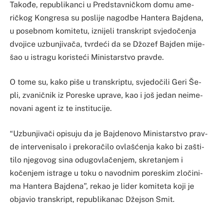
Ta­kođe, re­pu­bli­kan­ci u Pred­sta­vničkom do­mu ame­
ričkog Kon­gre­sa su po­sli­je na­go­dbe Han­te­ra Baj­de­na,
u po­se­bnom ko­mi­te­tu, izni­je­li tran­skript svje­dočenja
dvo­ji­ce uzbu­nji­vača, tvrdeći da se Džozef Baj­den mi­je­
šao u is­tra­gu ko­ris­teći Mi­nis­tar­stvo prav­de.
O to­me su, ka­ko pi­še u tran­skrip­tu, svje­dočili Ge­ri Še­
pli, zva­ničnik iz Po­res­ke upra­ve, kao i još je­dan ne­ime­
no­va­ni agent iz te in­sti­tu­ci­je.
“Uzbu­nji­vači opi­su­ju da je Baj­de­no­vo Mi­nis­tar­stvo prav­
de in­ter­ve­ni­sa­lo i pre­ko­račilo ovlašćenja ka­ko bi za­šti­
ti­lo nje­go­vog si­na odu­go­vlačenjem, skre­ta­njem i
kočenjem is­tra­ge u to­ku o na­vo­dnim po­res­kim zločini­
ma Han­te­ra Baj­de­na”, re­kao je li­der ko­mi­te­ta ko­ji je
obja­vio tran­skript, re­pu­bli­ka­nac Džej­son Smit.