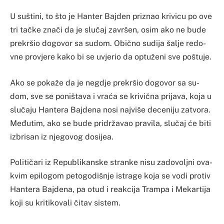
U su­šti­ni, to što je Han­ter Baj­den pri­znao kri­vi­cu po ove
tri tačke znači da je slučaj za­vršen, osim ako ne bu­de
pre­kršio do­go­vor sa su­dom. Obično su­di­ja ša­lje re­do­
vne pro­vje­re ka­ko bi se uvje­rio da op­tuženi sve po­štu­je.
Ako se po­kaže da je ne­gdje pre­kršio do­go­vor sa su­
dom, sve se po­ni­šta­va i vraća se kri­vična pri­ja­va, ko­ja u
slučaju Han­te­ra Baj­de­na no­si naj­vi­še de­ce­ni­ju za­tvo­ra.
Međutim, ako se bu­de pridržavao pra­vi­la, slučaj će bi­ti
iz­bri­san iz nje­go­vog do­si­jea.
Po­li­tičari iz Re­pu­bli­kan­ske stran­ke ni­su za­do­vo­ljni ova­
kvim epi­lo­gom pe­to­go­diš­nje is­tra­ge ko­ja se vo­di pro­tiv
Han­te­ra Baj­de­na, pa otud i rea­kci­ja Tram­pa i Me­kar­ti­ja
ko­ji su kri­ti­ko­va­li čitav sis­tem.