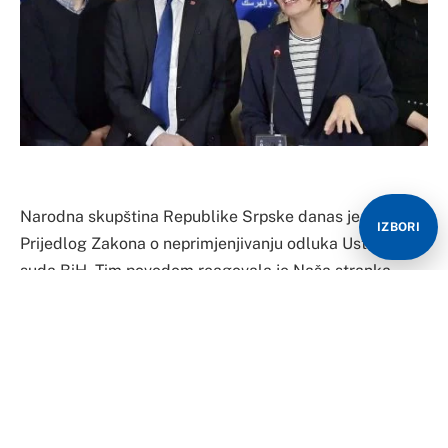
Narodna skupština Republike Srpske danas je usvojila
IZBORI
Prijedlog Zakona o neprimjenjivanju odluka Ustavnog
suda BiH. Tim povodom reagovala je Naša stranka
rekavši da Republika Srpska neće biti nova
Transnistrija, ali da će pokušaji Milorada Dodika da ona
to postane imati svoju cijenu.
“Prijedlog zakona koji je danas usvojila Narodna
skupština Republike Srpske je pokušaj suspenzije