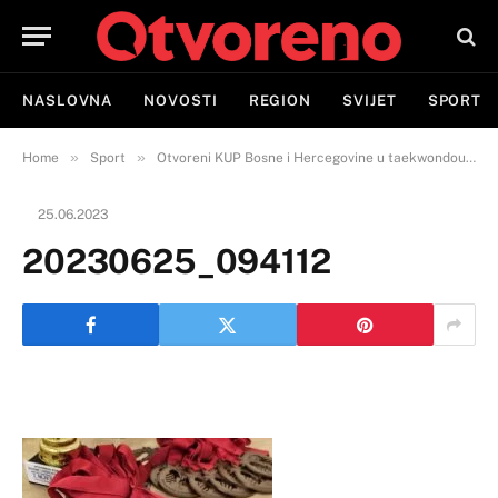
NASLOVNA
NOVOSTI
REGION
SVIJET
SPORT
»
»
Home
Sport
Otvoreni KUP Bosne i Hercegovine u taekwondou oduševio takmičare i publiku, klub TKD Novi Grad Sarajevo osvojio prvo mjesto
25.06.2023
20230625_094112