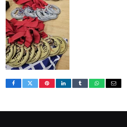
Facebook
Twitter
Pinterest
LinkedIn
Tumblr
WhatsApp
Email