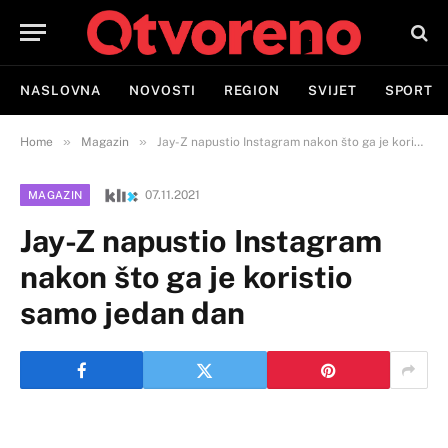
NASLOVNA
NOVOSTI
REGION
SVIJET
SPORT
»
»
Home
Magazin
Jay-Z napustio Instagram nakon što ga je koristio samo jedan dan
07.11.2021
MAGAZIN
Jay-Z napustio Instagram
nakon što ga je koristio
samo jedan dan