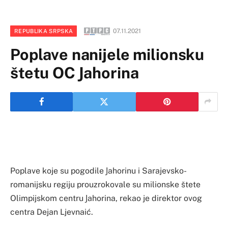
07.11.2021
REPUBLIKA SRPSKA
Poplave nanijele milionsku
štetu OC Јahorina
Poplave koje su pogodile Јahorinu i Sarajevsko-
romanijsku regiju prouzrokovale su milionske štete
Olimpijskom centru Јahorina, rekao je direktor ovog
centra Dejan Ljevnaić.