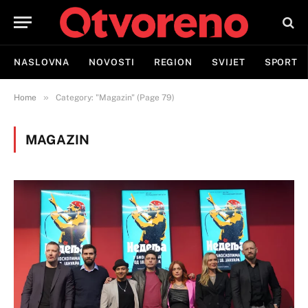
NASLOVNA
NOVOSTI
REGION
SVIJET
SPORT
»
Home
Category: "Magazin" (Page 79)
MAGAZIN