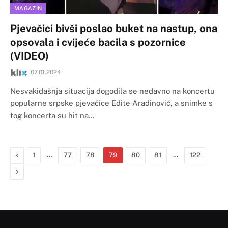
MAGAZIN
Pjevačici bivši poslao buket na nastup, ona
opsovala i cvijeće bacila s pozornice
(VIDEO)
07.01.2024
Nesvakidašnja situacija dogodila se nedavno na koncertu
popularne srpske pjevačice Edite Aradinović, a snimke s
tog koncerta su hit na…
Previous
…
…
1
77
78
79
80
81
122
Next