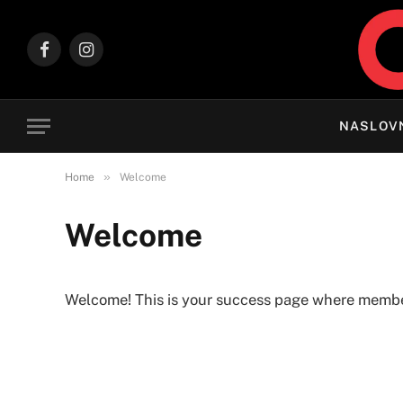
Facebook
Instagram
NASLOV
»
Home
Welcome
Welcome
Welcome! This is your success page where members