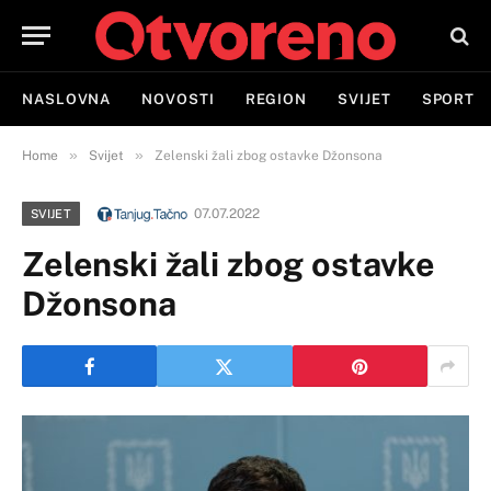
NASLOVNA
NOVOSTI
REGION
SVIJET
SPORT
»
»
Home
Svijet
Zelenski žali zbog ostavke Džonsona
07.07.2022
SVIJET
Zelenski žali zbog ostavke
Džonsona