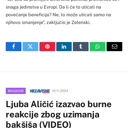
snaga jedinstva u Evropi. Da li će to uticati na
povećanje beneficija? Ne, to može uticati samo na
njihovo smanjenje”, zaključio je Zelenski.
Facebook
Twitter
Pinterest
LinkedIn
Tumblr
WhatsApp
Email
16.11.2024
MAGAZIN
Ljuba Aličić izazvao burne
reakcije zbog uzimanja
bakšiša (VIDEO)