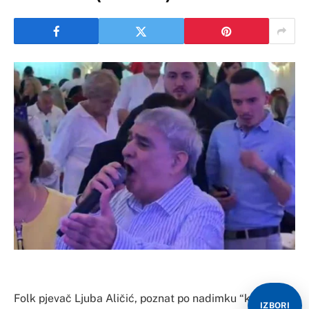
Folk pjevač Ljuba Aličić, poznat po nadimku “kralj
IZBORI