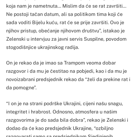
koja nam je nametnuta… Mislim da će se rat završiti…
Ne postoji tačan datum, ali sa politikom tima koji će
sada voditi Bijelu kuću, rat će se prije završiti. Ovo je
njihov pristup, obećanje njihovom društvu”, istakao je
Zelenski u intervjuu za javni servis Suspilne, povodom
stogodišnjice ukrajinskog radija.
On je rekao da je imao sa Trampom veoma dobar
razgovor i da mu je čestitao na pobjedi, kao i da mu je
novoizabrani predsjednik rekao da “želi da prekine rat i
da pomogne”.
“I on je na strani podrške Ukrajini, cijeni našu snagu,
integritet i hrabrost. Odnosno, atmosfera u našim
razgovorima je do sada bila dobra”, rekao je Zelenski i
dodao da će kao predsjednik Ukrajine, “ozbiljno
razgovarati samo sa predsjednikom Sjedinjenih