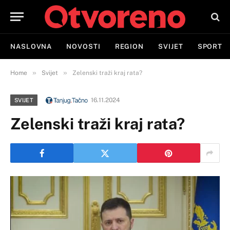
NASLOVNA
NOVOSTI
REGION
SVIJET
SPORT
»
»
Home
Svijet
Zelenski traži kraj rata?
16.11.2024
SVIJET
Zelenski traži kraj rata?