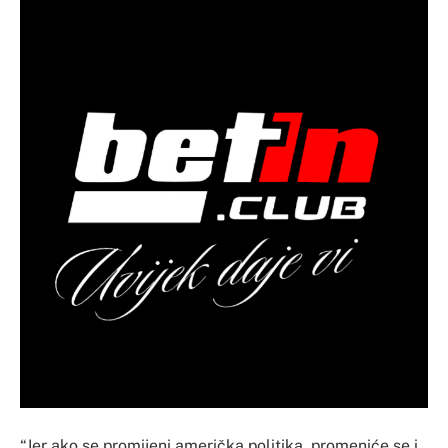
“Jer ako se promijeni američka politika, promeniće se i