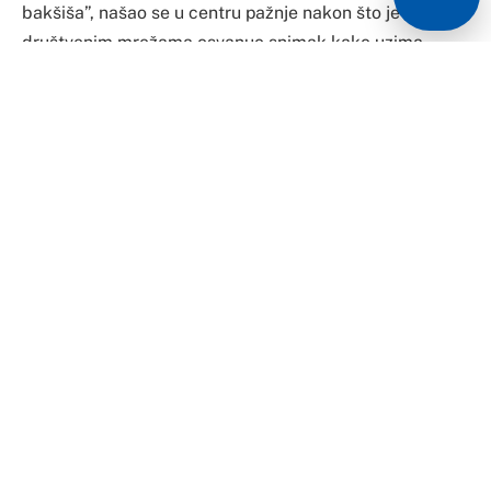
bakšiša”, našao se u centru pažnje nakon što je na
društvenim mrežama osvanuo snimak kako uzima
bakšiš tokom nastupa.
Na video snimku, Aličić se vidi kako stavlja novčanicu u
džep dok pjeva, što je izazvalo lavinu komentara na
internetu.
Mnogi korisnici društvenih mreža su ga kritikovali,
nazvavši njegov postupak krađom i sramnim
ponašanjem.
“Šta sebi dopušta jedan umjetnik?”, “Kako krade, sram
ga bilo”, neki su od komentara.
Međutim, bilo je i onih koji su smatrali da nije učinio
ništa neobično, s obzirom na to da je bakšiš običan