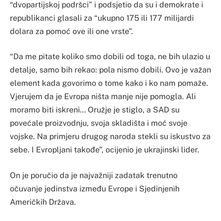
“dvopartijskoj podršci” i podsjetio da su i demokrate i
republikanci glasali za “ukupno 175 ili 177 milijardi
dolara za pomoć ove ili one vrste”.
“Da me pitate koliko smo dobili od toga, ne bih ulazio u
detalje, samo bih rekao: pola nismo dobili. Ovo je važan
element kada govorimo o tome kako i ko nam pomaže.
Vjerujem da je Evropa ništa manje nije pomogla. Ali
moramo biti iskreni… Oružje je stiglo, a SAD su
povećale proizvodnju, svoja skladišta i moć svoje
vojske. Na primjeru drugog naroda stekli su iskustvo za
sebe. I Evropljani takođe”, ocijenio je ukrajinski lider.
On je poručio da je najvažniji zadatak trenutno
očuvanje jedinstva između Evrope i Sjedinjenih
Američkih Država.