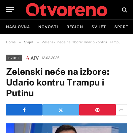
NASLOVNA
NOVOSTI
REGION
SVIJET
SPORT
»
»
Home
Svijet
Zelenski neće na izbore: Udario kontru Trampu i Putinu
12.02.2026
SVIJET
Zelenski neće na izbore:
Udario kontru Trampu i
Putinu