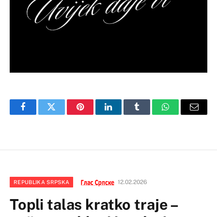
Facebook
Twitter
Pinterest
LinkedIn
Tumblr
WhatsApp
Email
12.02.2026
REPUBLIKA SRPSKA
Topli talas kratko traje –