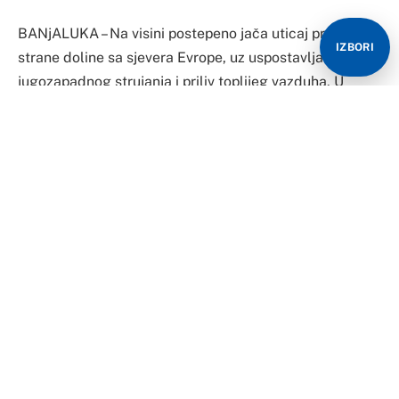
BANjALUKA – Na visini postepeno jača uticaj prednje
IZBORI
strane doline sa sjevera Evrope, uz uspostavljanje
jugozapadnog strujanja i priliv toplijeg vazduha. U
prizemlju, u sklopu dubokog ciklona sa zapada Evrope,
iznad Jadrana se formira ciklon, uz prolazak frontalne
zone preko juga Balkana.
Tokom prvog dijela dana na jugu i zapadu biće
pretežno oblačno, dok će u ostalim predjelima
preovladavati sunčano i toplo vrijeme. Uz rijeke i po
kotlinama očekuje se jutarnja magla.
Od sredine dana na jugu i zapadu povremeno će padati
kiša, dok će u ostalim krajevima doći do naoblačenja,
uglavnom bez padavina. Uveče je slaba kiša moguća
ponegdje i na sjeveru. Biće i vjetrovito.